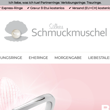
Ich liebe, was ich tue! Partnerringe. Verlobungsringe. Trauringe.
 Express-Ringe
✔ Gravur ß Etui kostenlos
✔ Versand (EU+CH) kostenl
UNGSRINGE
EHERINGE
MORGENGABE
LIEBESTALE