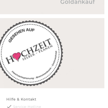
Hilfe & Kontakt
done
Service-Hotline