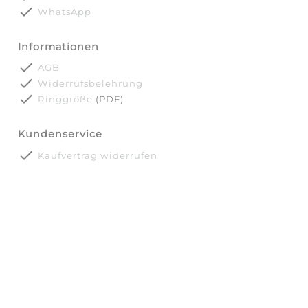
done
WhatsApp
Informationen
done
AGB
done
Widerrufsbelehrung
done
Ringgröße
(PDF)
Kundenservice
done
Kaufvertrag widerrufen