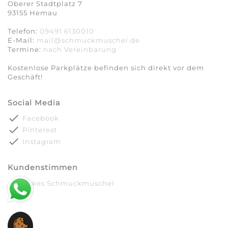
Oberer Stadtplatz 7
93155 Hemau
Telefon:
09491 6130010
E-Mail:
mail@schmuckmuschel.de
Termine:
nach Vereinbarung​​​​​​​
Kostenlose Parkplätze befinden sich direkt vor dem
Geschäft!
Social Media
done
Facebook
done
Pinterest
done
Instagram
Kundenstimmen
done
Silkes Schmuckmuschel