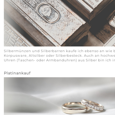
Silbermünzen und Silberbarren kaufe ich ebenso an wie 
Korpusware, Altsilber oder Silberbesteck. Auch an hochw
Uhren (Taschen- oder Armbanduhren) aus Silber bin ich in
Platinankauf