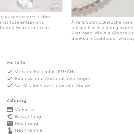
tig ausgerüstetes Labor
nstitute entspricht.
Ältere Schmuckstücke könn
lbaren Wert ermitteln.
beispielsweise lieb gewon
Pretiosen, die die Glanzpun
dankbare Liebhaber weite
Vorteile
done
Versand kostenlos (EU+CH)
done
Express- und Auslandslieferungen
done
Vor-Ort-Service in meinem Atelier
Zahlung
payment
Vorkasse
euro_symbol
Barzahlung
markunread
Rechnung
touch_app
Nachnahme