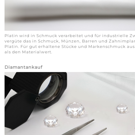
Platin wird in Schmuck verarbeitet und für industrielle 
vergüte das in Schmuck, Münzen, Barren und Zahnimplan
Platin. Für gut erhaltene Stücke und Markenschmuck aus 
als den Materialwert.
Diamantankauf