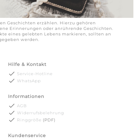
en Geschichten erzählen. Hierzu gehören
nene Erinnerungen oder anrührende Geschichten.
kte eines gelebten Lebens markieren, sollten an
rgegeben werden.
Hilfe & Kontakt
done
Service-Hotline
done
WhatsApp
Informationen
done
AGB
done
Widerrufsbelehrung
done
Ringgröße
(PDF)
Kundenservice