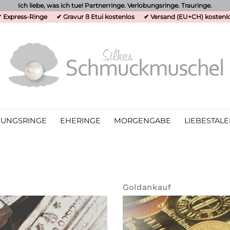
Ich liebe, was ich tue! Partnerringe. Verlobungsringe. Trauringe.
 Express-Ringe
✔ Gravur ß Etui kostenlos
✔ Versand (EU+CH) kostenl
UNGSRINGE
EHERINGE
MORGENGABE
LIEBESTALE
Goldankauf