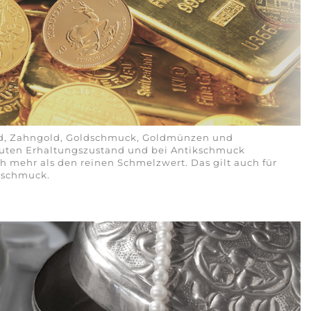
old, Zahngold, Goldschmuck, Goldmünzen und
guten Erhaltungszustand und bei Antikschmuck
h mehr als den reinen Schmelzwert. Das gilt auch für
nschmuck.