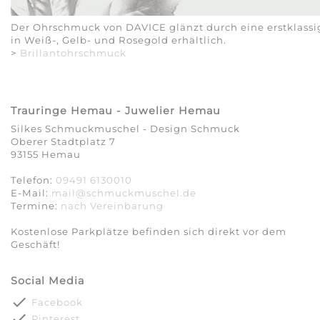
Der Ohrschmuck von DAVICE glänzt durch eine erstklassig
in Weiß-, Gelb- und Rosegold erhältlich.
>
Brillantohrschmuck
Trauringe Hemau - Juwelier Hemau
Silkes Schmuckmuschel - Design Schmuck
Oberer Stadtplatz 7
93155 Hemau
Telefon:
09491 6130010
E-Mail:
mail@schmuckmuschel.de
Termine:
nach Vereinbarung​​​​​​​
Kostenlose Parkplätze befinden sich direkt vor dem
Geschäft!
Social Media
done
Facebook
done
Pinterest