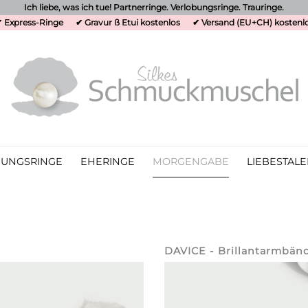
Ich liebe, was ich tue! Partnerringe. Verlobungsringe. Trauringe.
 Express-Ringe
✔ Gravur ß Etui kostenlos
✔ Versand (EU+CH) kostenl
UNGSRINGE
EHERINGE
MORGENGABE
LIEBESTALE
DAVICE - Brillantarmbän