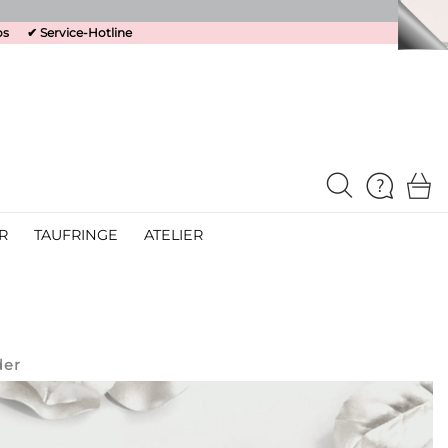
os
✔
Service-Hotline
R
TAUFRINGE
ATELIER
der