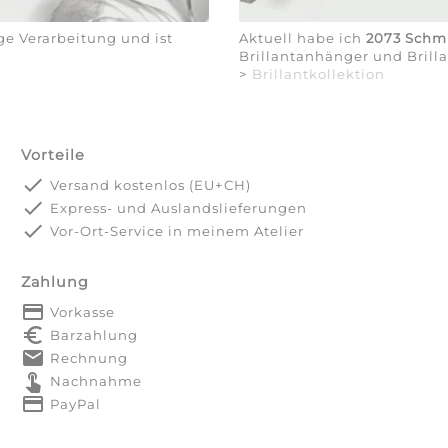
e Verarbeitung und ist
Aktuell habe ich
2073 Schm
Brillantanhänger und Bril
>
Brillantkollektion
Vorteile
done
Versand kostenlos (EU+CH)
done
Express- und Auslandslieferungen
done
Vor-Ort-Service in meinem Atelier
Zahlung
payment
Vorkasse
euro_symbol
Barzahlung
markunread
Rechnung
touch_app
Nachnahme
credit_card
PayPal