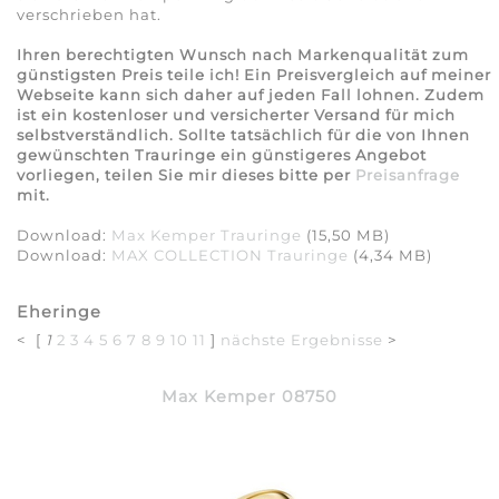
verschrieben hat.
Ihren berechtigten Wunsch nach Markenqualität zum
günstigsten Preis teile ich! Ein Preisvergleich auf meiner
Webseite kann sich daher auf jeden Fall lohnen. Zudem
ist ein kostenloser und versicherter Versand für mich
selbstverständlich. Sollte tatsächlich für die von Ihnen
gewünschten Trauringe ein günstigeres Angebot
vorliegen, teilen Sie mir dieses bitte per
Preisanfrage
mit.
Download:
Max Kemper Trauringe
(15,50 MB)
Download:
MAX COLLECTION Trauringe
(4,34 MB)
Eheringe
< [
1
2
3
4
5
6
7
8
9
10
11
]
nächste Ergebnisse
>
Max Kemper 08750