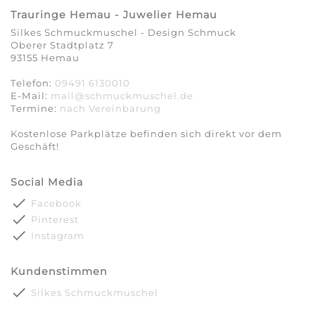
Trauringe Hemau - Juwelier Hemau
Silkes Schmuckmuschel - Design Schmuck
Oberer Stadtplatz 7
93155 Hemau
Telefon:
09491 6130010
E-Mail:
mail@schmuckmuschel.de
Termine:
nach Vereinbarung​​​​​​​
Kostenlose Parkplätze befinden sich direkt vor dem
Geschäft!
Social Media
done
Facebook
done
Pinterest
done
Instagram
Kundenstimmen
done
Silkes Schmuckmuschel