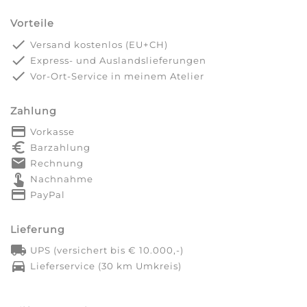
Vorteile
done
Versand kostenlos (EU+CH)
done
Express- und Auslandslieferungen
done
Vor-Ort-Service in meinem Atelier
Zahlung
payment
Vorkasse
euro_symbol
Barzahlung
markunread
Rechnung
touch_app
Nachnahme
credit_card
PayPal
Lieferung
local_shipping
UPS (versichert bis € 10.000,-)
directions_car
Lieferservice (30 km Umkreis)