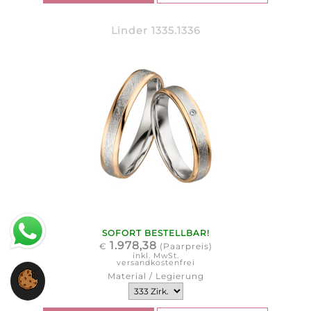
Linder 1335.1336
SOFORT BESTELLBAR!
1.978,38
€
(Paarpreis)
inkl. MwSt.
versandkostenfrei
Material / Legierung