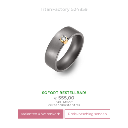
TitanFactory 524859
SOFORT BESTELLBAR!
555,00
€
inkl. MwSt.
versandkostenfrei