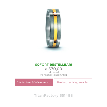
SOFORT BESTELLBAR!
570,00
€
inkl. MwSt.
versandkostenfrei
TitanFactory 551488