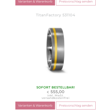
TitanFactory 531104
SOFORT BESTELLBAR!
555,00
€
inkl. MwSt.
versandkostenfrei