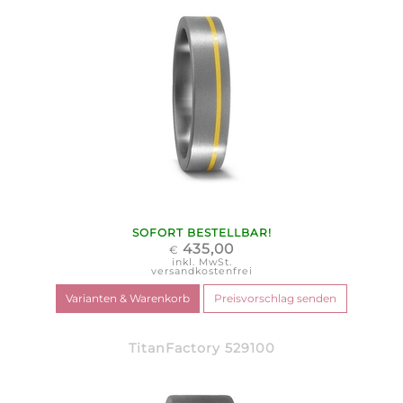
SOFORT BESTELLBAR!
435,00
€
inkl. MwSt.
versandkostenfrei
TitanFactory 529100