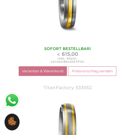
SOFORT BESTELLBAR!
615,00
€
inkl. MwSt.
versandkostenfrei
TitanFactory 533552