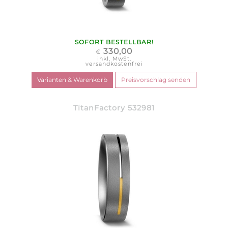
SOFORT BESTELLBAR!
330,00
€
inkl. MwSt.
versandkostenfrei
TitanFactory 532981