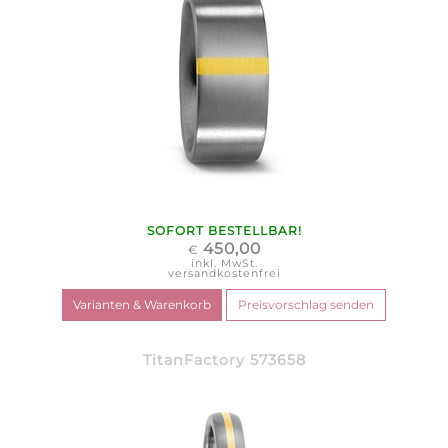
SOFORT BESTELLBAR!
450,00
€
inkl. MwSt.
versandkostenfrei
TitanFactory 573658