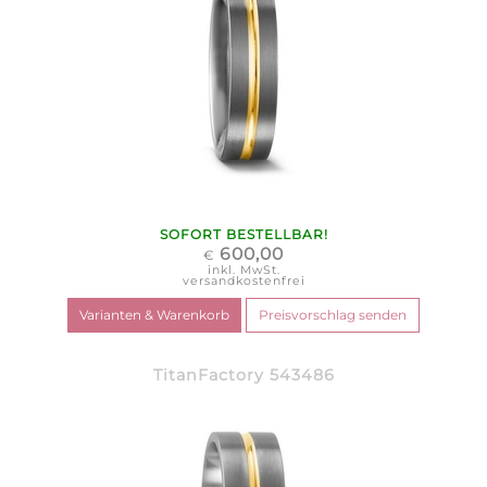
SOFORT BESTELLBAR!
600,00
€
inkl. MwSt.
versandkostenfrei
TitanFactory 543486