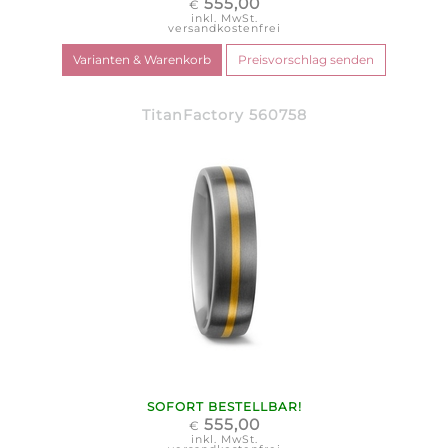
555,00
€
inkl. MwSt.
versandkostenfrei
TitanFactory 560758
SOFORT BESTELLBAR!
555,00
€
inkl. MwSt.