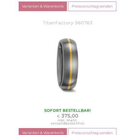
TitanFactory 560763
SOFORT BESTELLBAR!
375,00
€
inkl. MwSt.
versandkostenfrei