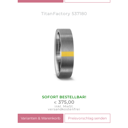
TitanFactory 537180
SOFORT BESTELLBAR!
375,00
€
inkl. MwSt.
versandkostenfrei