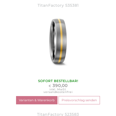
TitanFactory 535381
SOFORT BESTELLBAR!
390,00
€
inkl. MwSt.
versandkostenfrei
TitanFactory 523583