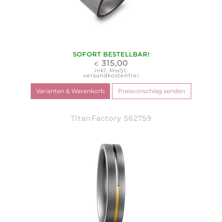
SOFORT BESTELLBAR!
315,00
€
inkl. MwSt.
versandkostenfrei
TitanFactory 562759