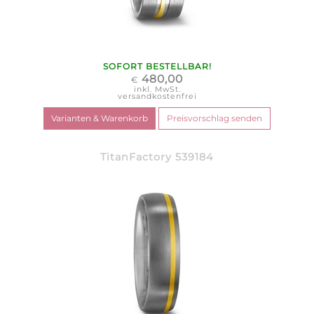
SOFORT BESTELLBAR!
480,00
€
inkl. MwSt.
versandkostenfrei
TitanFactory 539184