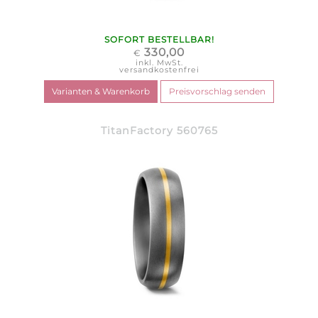
SOFORT BESTELLBAR!
330,00
€
inkl. MwSt.
versandkostenfrei
TitanFactory 560765