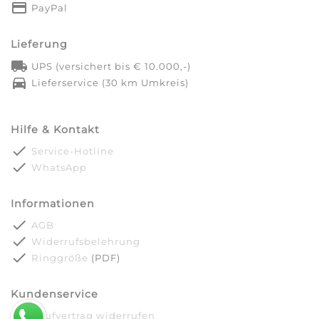
credit_card
PayPal
Lieferung
local_shipping
UPS (versichert bis € 10.000,-)
directions_car
Lieferservice (30 km Umkreis)
Hilfe & Kontakt
done
Service-Hotline
done
WhatsApp
Informationen
done
AGB
done
Widerrufsbelehrung
done
Ringgröße
(PDF)
Kundenservice
done
Kaufvertrag widerrufen