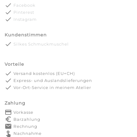
done
Facebook
done
Pinterest
done
Instagram
Kundenstimmen
done
Silkes Schmuckmuschel
Vorteile
done
Versand kostenlos (EU+CH)
done
Express- und Auslandslieferungen
done
Vor-Ort-Service in meinem Atelier
Zahlung
payment
Vorkasse
euro_symbol
Barzahlung
markunread
Rechnung
touch_app
Nachnahme