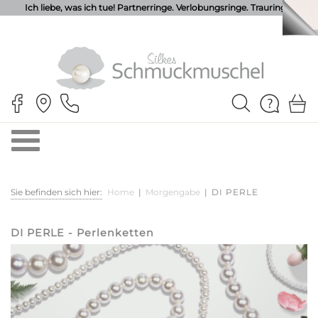
Ich liebe, was ich tue! Partnerringe. Verlobungsringe. Trauringe.
Sie befinden sich hier:
Home
|
Morgengabe
|
DI PERLE
DI PERLE - Perlenketten