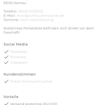
93155 Hemau
Telefon:
09491 6130010
E-Mail:
mail@schmuckmuschel.de
Termine:
nach Vereinbarung​​​​​​​
Kostenlose Parkplätze befinden sich direkt vor dem
Geschäft!
Social Media
done
Facebook
done
Pinterest
done
Instagram
Kundenstimmen
done
Silkes Schmuckmuschel
Vorteile
done
Versand kostenlos (EU+CH)