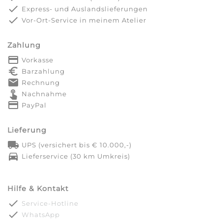
done
Express- und Auslandslieferungen
done
Vor-Ort-Service in meinem Atelier
Zahlung
payment
Vorkasse
euro_symbol
Barzahlung
markunread
Rechnung
touch_app
Nachnahme
credit_card
PayPal
Lieferung
local_shipping
UPS (versichert bis € 10.000,-)
directions_car
Lieferservice (30 km Umkreis)
Hilfe & Kontakt
done
Service-Hotline
done
WhatsApp