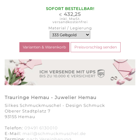
SOFORT BESTELLBAR!
432,25
€
inkl. MwSt.
versandkostenfrei
Material / Legierung
Trauringe Hemau - Juwelier Hemau
Silkes Schmuckmuschel - Design Schmuck
Oberer Stadtplatz 7
93155 Hemau
Telefon:
09491 6130010
E-Mail:
mail@schmuckmuschel.de
Termine:
nach Vereinbarung​​​​​​​