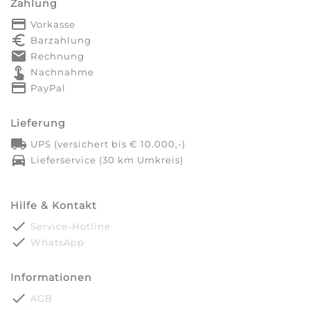
Zahlung
payment
Vorkasse
euro_symbol
Barzahlung
markunread
Rechnung
touch_app
Nachnahme
credit_card
PayPal
Lieferung
local_shipping
UPS (versichert bis € 10.000,-)
directions_car
Lieferservice (30 km Umkreis)
Hilfe & Kontakt
done
Service-Hotline
done
WhatsApp
Informationen
done
AGB