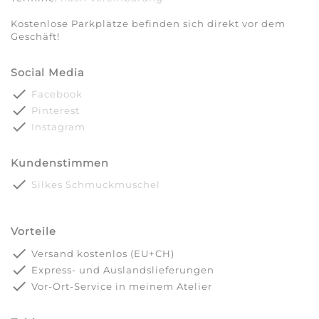
Kostenlose Parkplätze befinden sich direkt vor dem
Geschäft!
Social Media
done
Facebook
done
Pinterest
done
Instagram
Kundenstimmen
done
Silkes Schmuckmuschel
Vorteile
done
Versand kostenlos (EU+CH)
done
Express- und Auslandslieferungen
done
Vor-Ort-Service in meinem Atelier