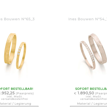
es Bouwen N°65_3
Ines Bouwen N°54_1
OFORT BESTELLBAR!
SOFORT BESTELLB
1.952,25
1.890,50
(Paarpreis)
€
(Paarpr
inkl. MwSt.
inkl. MwSt.
versandkostenfrei
versandkostenfre
aterial / Legierung
Material / Legieru