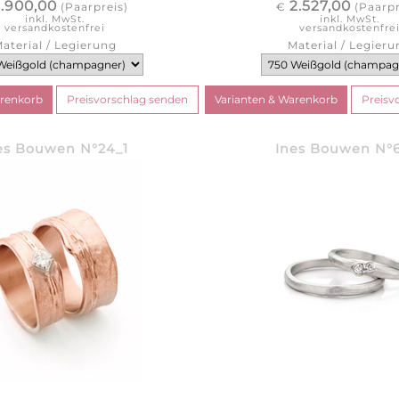
1.900,00
2.527,00
(Paarpreis)
€
(Paarpr
inkl. MwSt.
inkl. MwSt.
versandkostenfrei
versandkostenfre
aterial / Legierung
Material / Legieru
es Bouwen N°24_1
Ines Bouwen N°6