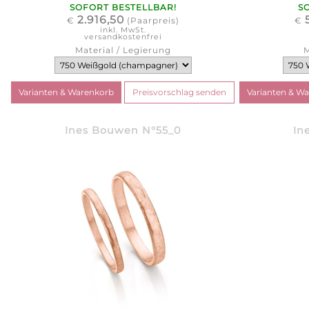
SOFORT BESTELLBAR!
S
2.916,50
€
(Paarpreis)
€
inkl. MwSt.
versandkostenfrei
Material / Legierung
M
Ines Bouwen N°55_0
In