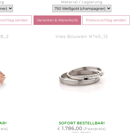
ng
Material / Legierung
48_2
Ines Bouwen N°40_12
AR!
SOFORT BESTELLBAR!
1.786,00
eis)
€
(Paarpreis)
inkl. MwSt.