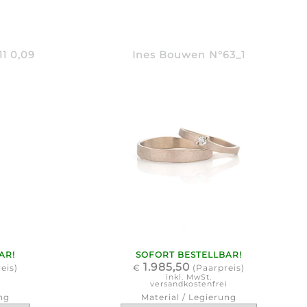
1 0,09
Ines Bouwen N°63_1
AR!
SOFORT BESTELLBAR!
1.985,50
eis)
€
(Paarpreis)
inkl. MwSt.
i
versandkostenfrei
ng
Material / Legierung