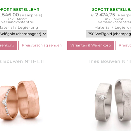
OFORT BESTELLBAR!
SOFORT BESTELLB
2.546,00
2.474,75
(Paarpreis)
€
(Paarpr
inkl. MwSt.
inkl. MwSt.
versandkostenfrei
versandkostenfre
aterial / Legierung
Material / Legieru
s Bouwen N°11-1_11
Ines Bouwen N°11