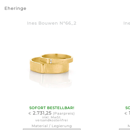
Eheringe
Ines Bouwen N°66_2
In
SOFORT BESTELLBAR!
S
2.731,25
€
(Paarpreis)
€
inkl. MwSt.
versandkostenfrei
Material / Legierung
M