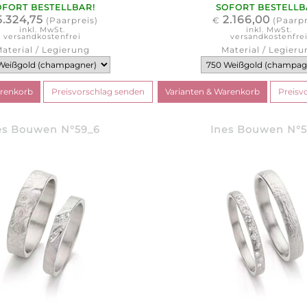
OFORT BESTELLBAR!
SOFORT BESTELLB
5.324,75
2.166,00
(Paarpreis)
€
(Paarpr
inkl. MwSt.
inkl. MwSt.
versandkostenfrei
versandkostenfre
aterial / Legierung
Material / Legieru
es Bouwen N°59_6
Ines Bouwen N°5