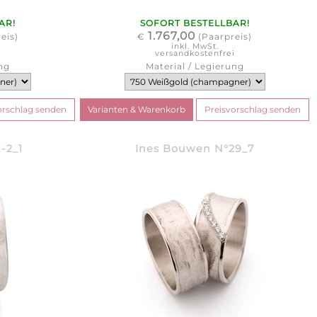
AR!
SOFORT BESTELLBAR!
1.767,00
eis)
€
(Paarpreis)
inkl. MwSt.
i
versandkostenfrei
ng
Material / Legierung
-2_1
Ines Bouwen N°29_7