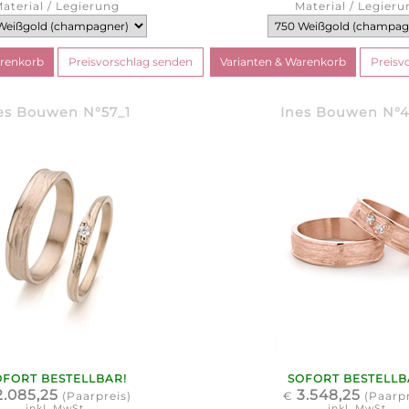
aterial / Legierung
Material / Legieru
es Bouwen N°57_1
Ines Bouwen N°
OFORT BESTELLBAR!
SOFORT BESTELLB
2.085,25
3.548,25
(Paarpreis)
€
(Paarpr
inkl. MwSt.
inkl. MwSt.