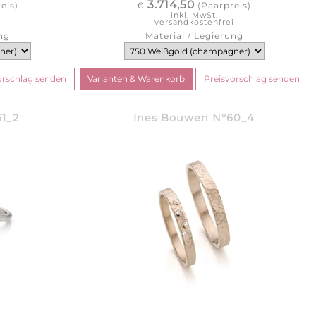
3.714,50
eis)
€
(Paarpreis)
inkl. MwSt.
i
versandkostenfrei
ng
Material / Legierung
1_2
Ines Bouwen N°60_4