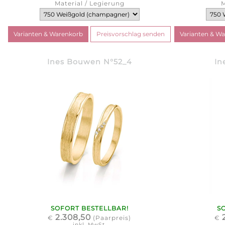
Material / Legierung
M
Ines Bouwen N°52_4
In
SOFORT BESTELLBAR!
S
2.308,50
€
(Paarpreis)
€
inkl. MwSt.