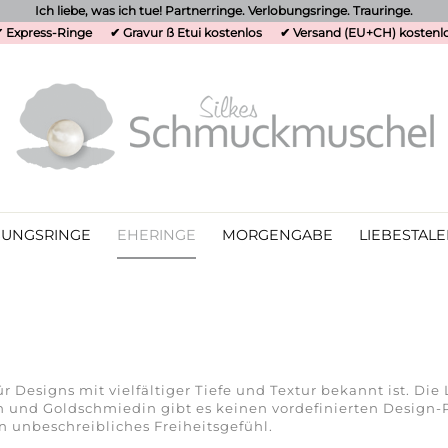
Ich liebe, was ich tue! Partnerringe. Verlobungsringe. Trauringe.
 Express-Ringe
✔ Gravur ß Etui kostenlos
✔ Versand (EU+CH) kostenl
UNGSRINGE
EHERINGE
MORGENGABE
LIEBESTALE
 Designs mit vielfältiger Tiefe und Textur bekannt ist. Die
 und Goldschmiedin gibt es keinen vordefinierten Design-Pr
n unbeschreibliches Freiheitsgefühl.