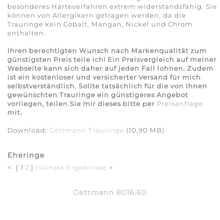
besonderes Härteverfahren extrem widerstandsfähig. Sie
können von Allergikern getragen werden, da die
Trauringe kein Cobalt, Mangan, Nickel und Chrom
enthalten.
Ihren berechtigten Wunsch nach Markenqualität zum
günstigsten Preis teile ich! Ein Preisvergleich auf meiner
Webseite kann sich daher auf jeden Fall lohnen. Zudem
ist ein kostenloser und versicherter Versand für mich
selbstverständlich. Sollte tatsächlich für die von Ihnen
gewünschten Trauringe ein günstigeres Angebot
vorliegen, teilen Sie mir dieses bitte per
Preisanfrage
mit.
Download:
Gettmann Trauringe
(10,90 MB)
Eheringe
< [
1
2
]
nächste Ergebnisse
>
Gettmann 8016.60