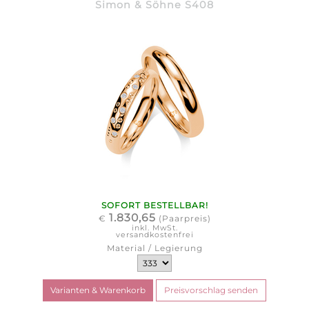
Simon & Söhne S408
SOFORT BESTELLBAR!
1.830,65
€
(Paarpreis)
inkl. MwSt.
versandkostenfrei
Material / Legierung