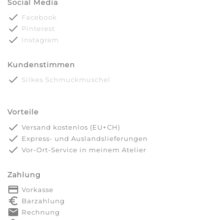
Social Media
done
Facebook
done
Pinterest
done
Instagram
Kundenstimmen
done
Silkes Schmuckmuschel
Vorteile
done
Versand kostenlos (EU+CH)
done
Express- und Auslandslieferungen
done
Vor-Ort-Service in meinem Atelier
Zahlung
payment
Vorkasse
euro_symbol
Barzahlung
markunread
Rechnung