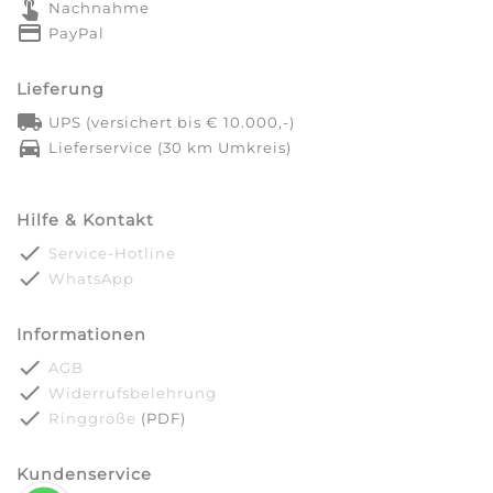
touch_app
Nachnahme
credit_card
PayPal
Lieferung
local_shipping
UPS (versichert bis € 10.000,-)
directions_car
Lieferservice (30 km Umkreis)
Hilfe & Kontakt
done
Service-Hotline
done
WhatsApp
Informationen
done
AGB
done
Widerrufsbelehrung
done
Ringgröße
(PDF)
Kundenservice