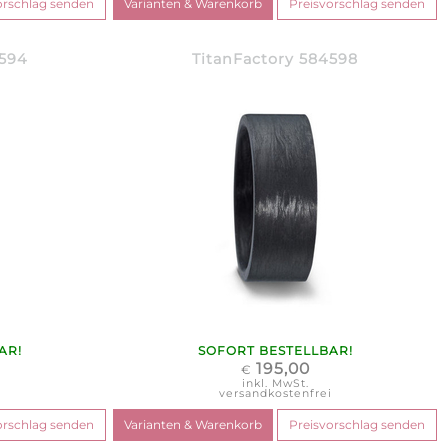
4594
TitanFactory 584598
AR!
SOFORT BESTELLBAR!
195,00
€
inkl. MwSt.
i
versandkostenfrei