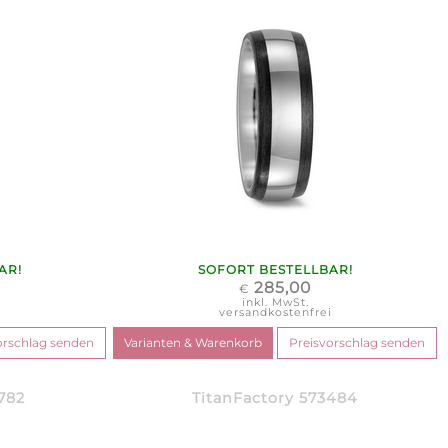
AR!
SOFORT BESTELLBAR!
285,00
€
inkl. MwSt.
i
versandkostenfrei
782
TitanFactory 573484