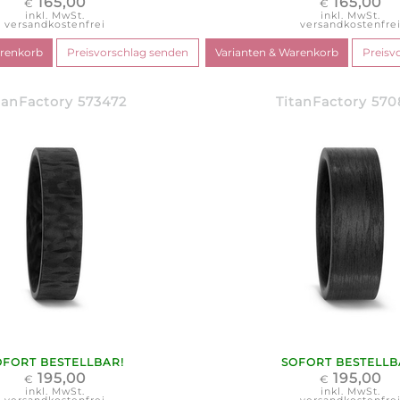
165,00
165,00
€
€
inkl. MwSt.
inkl. MwSt.
versandkostenfrei
versandkostenfre
tanFactory 573472
TitanFactory 57
OFORT BESTELLBAR!
SOFORT BESTELLB
195,00
195,00
€
€
inkl. MwSt.
inkl. MwSt.