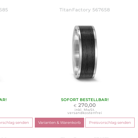
7685
TitanFactory 567658
AR!
SOFORT BESTELLBAR!
270,00
€
inkl. MwSt.
i
versandkostenfrei