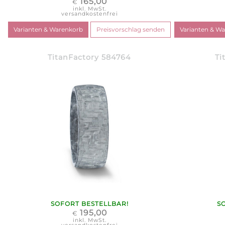
165,00
€
inkl. MwSt.
versandkostenfrei
TitanFactory 584764
Ti
SOFORT BESTELLBAR!
S
195,00
€
inkl. MwSt.