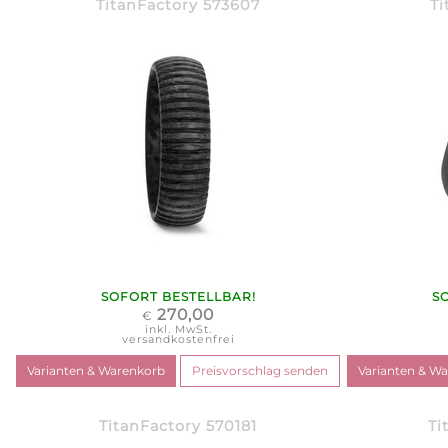
TitanFactory 573607
Ti
SOFORT BESTELLBAR!
S
270,00
€
inkl. MwSt.
versandkostenfrei
TitanFactory 570181
Ti