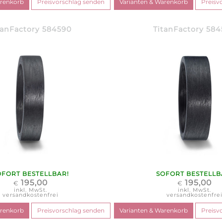
tanFactory 584590
TitanFactory 58
OFORT BESTELLBAR!
SOFORT BESTELLB
195,00
195,00
€
€
inkl. MwSt.
inkl. MwSt.
versandkostenfrei
versandkostenfre