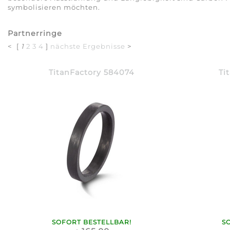
symbolisieren möchten.
Partnerringe
< [
1
2
3
4
]
nächste Ergebnisse
>
TitanFactory 584074
Ti
SOFORT BESTELLBAR!
S