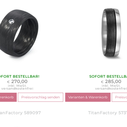
OFORT BESTELLBAR!
SOFORT BESTELLB
270,00
285,00
€
€
inkl. MwSt.
inkl. MwSt.
versandkostenfrei
versandkostenfre
tanFactory 589097
TitanFactory 573