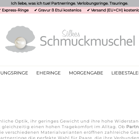
Ich liebe, was ich tue! Partnerringe. Verlobungsringe. Trauringe.
 Express-Ringe
✔ Gravur ß Etui kostenlos
✔ Versand (EU+CH) kostenl
UNGSRINGE
EHERINGE
MORGENGABE
LIEBESTALE
che Optik, ihr geringes Gewicht und ihre hohe Widerstand
gleichzeitig einen hohen Tragekomfort im Alltag. Ob
Partn
ie verschiedenen Materialvarianten eröffnen zahlreiche Ges
artnerringe die perfekte Wahl für Paare, die ihre Verbun