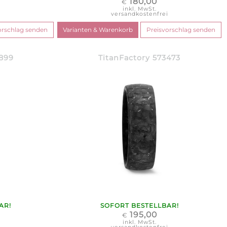
180,00
€
inkl. MwSt.
i
versandkostenfrei
0899
TitanFactory 573473
AR!
SOFORT BESTELLBAR!
195,00
€
inkl. MwSt.