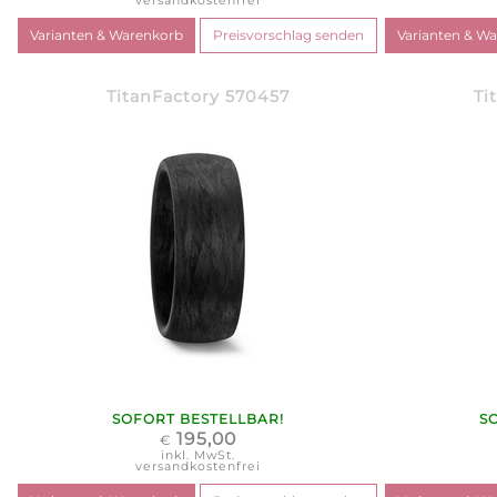
versandkostenfrei
TitanFactory 570457
Ti
SOFORT BESTELLBAR!
S
195,00
€
inkl. MwSt.
versandkostenfrei