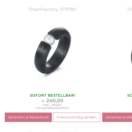
TitanFactory 573780
Ti
SOFORT BESTELLBAR!
S
240,00
€
inkl. MwSt.
versandkostenfrei