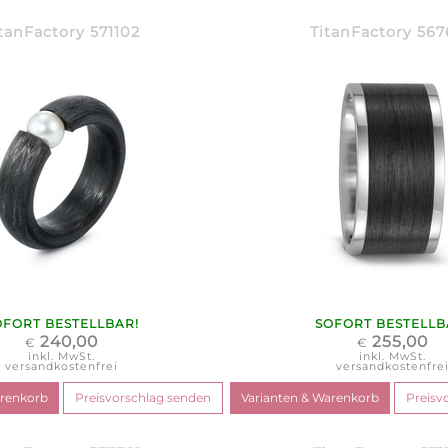
tanFactory 571102
TitanFactory 56
OFORT BESTELLBAR!
SOFORT BESTELLB
240,00
255,00
€
€
inkl. MwSt.
inkl. MwSt.
versandkostenfrei
versandkostenfre