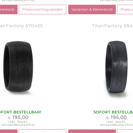
versandkostenfrei
versandkostenfre
tanFactory 570455
TitanFactory 58
OFORT BESTELLBAR!
SOFORT BESTELLB
195,00
195,00
€
€
inkl. MwSt.
inkl. MwSt.
versandkostenfrei
versandkostenfre