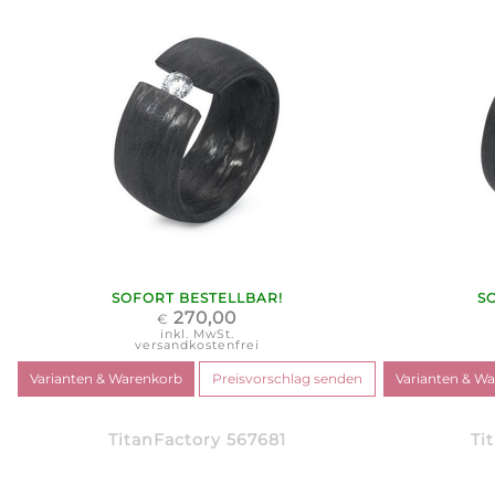
SOFORT BESTELLBAR!
S
270,00
€
inkl. MwSt.
versandkostenfrei
TitanFactory 567681
Ti