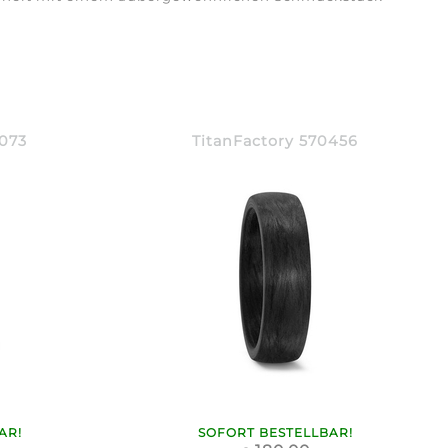
4073
TitanFactory 570456
AR!
SOFORT BESTELLBAR!