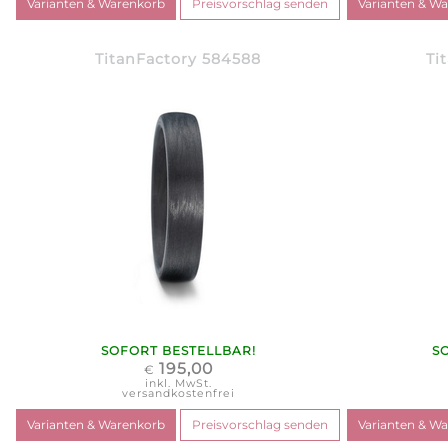
TitanFactory 584588
Ti
SOFORT BESTELLBAR!
S
195,00
€
inkl. MwSt.
versandkostenfrei