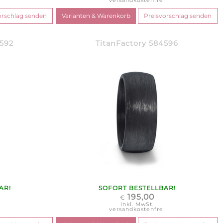
i
versandkostenfrei
4592
TitanFactory 584596
AR!
SOFORT BESTELLBAR!
195,00
€
inkl. MwSt.
i
versandkostenfrei