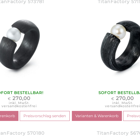
tanFactory 573781
TitanFactory 571
OFORT BESTELLBAR!
SOFORT BESTELLB
270,00
270,00
€
€
inkl. MwSt.
inkl. MwSt.
versandkostenfrei
versandkostenfre
tanFactory 570180
TitanFactory 56