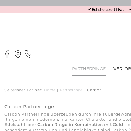
✔ Echtheitszertifikat
✔
PARTNERRINGE
VERLOB
Sie befinden sich hier:
Home
|
Partnerringe
|
Carbon
Carbon Partnerringe
Carbon Partnerringe überzeugen durch ihre außergewöhnli
Ringen einen modernen, markanten Charakter und bietet 
Edelstahl
oder
Carbon Ringe in Kombination mit Gold
– d
besondere Ausstrahlung und Langlebigkeit sind Carbon P