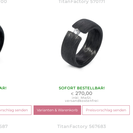
100
TitanFactory 570171
AR!
SOFORT BESTELLBAR!
270,00
€
inkl. MwSt.
i
versandkostenfrei
7687
TitanFactory 567683