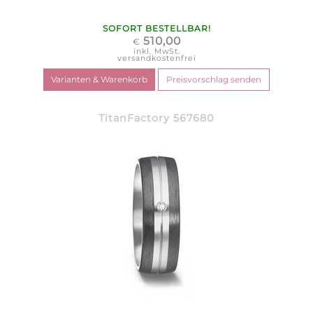
SOFORT BESTELLBAR!
510,00
€
inkl. MwSt.
versandkostenfrei
TitanFactory 567680