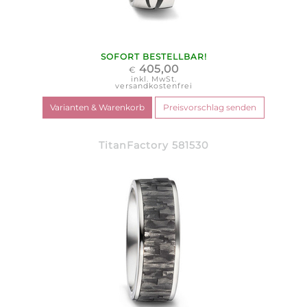
SOFORT BESTELLBAR!
405,00
€
inkl. MwSt.
versandkostenfrei
TitanFactory 581530