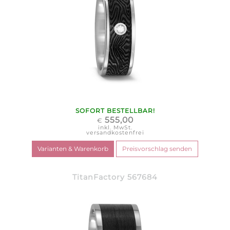
SOFORT BESTELLBAR!
555,00
€
inkl. MwSt.
versandkostenfrei
TitanFactory 567684