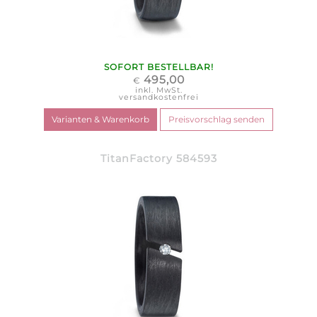
SOFORT BESTELLBAR!
495,00
€
inkl. MwSt.
versandkostenfrei
TitanFactory 584593