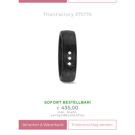
TitanFactory 570170
SOFORT BESTELLBAR!
435,00
€
inkl. MwSt.
versandkostenfrei