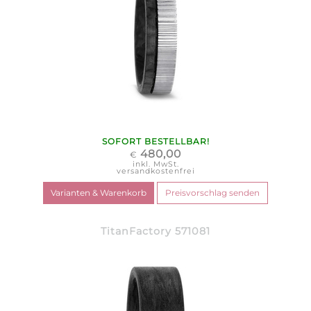
SOFORT BESTELLBAR!
480,00
€
inkl. MwSt.
versandkostenfrei
TitanFactory 571081