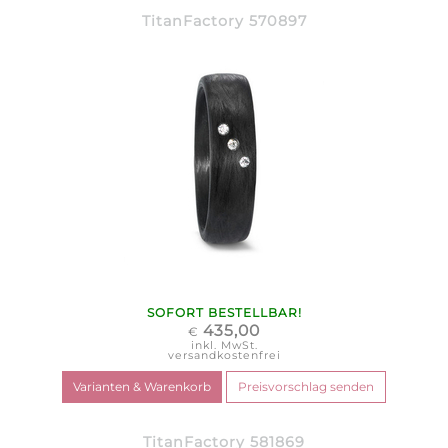
TitanFactory 570897
SOFORT BESTELLBAR!
435,00
€
inkl. MwSt.
versandkostenfrei
TitanFactory 581869