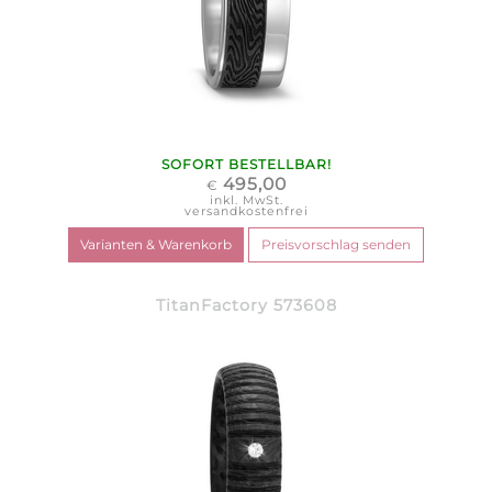
SOFORT BESTELLBAR!
495,00
€
inkl. MwSt.
versandkostenfrei
TitanFactory 573608