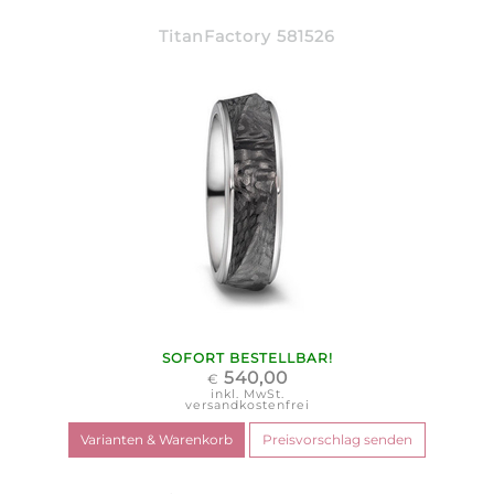
TitanFactory 581526
SOFORT BESTELLBAR!
540,00
€
inkl. MwSt.
versandkostenfrei