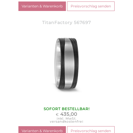
TitanFactory 567697
SOFORT BESTELLBAR!
435,00
€
inkl. MwSt.
versandkostenfrei