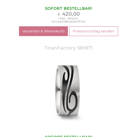
SOFORT BESTELLBAR!
420,00
€
inkl. MwSt.
versandkostenfrei
TitanFactory 581871