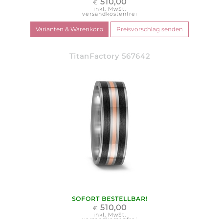
510,00
€
inkl. MwSt.
versandkostenfrei
TitanFactory 567642
SOFORT BESTELLBAR!
510,00
€
inkl. MwSt.