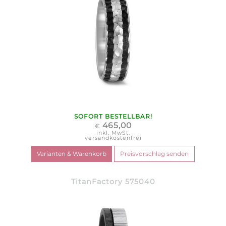
SOFORT BESTELLBAR!
465,00
€
inkl. MwSt.
versandkostenfrei
TitanFactory 575040