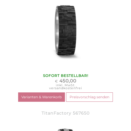
SOFORT BESTELLBAR!
450,00
€
inkl. MwSt.
versandkostenfrei
TitanFactory 567650