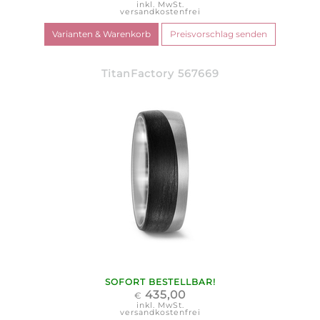
inkl. MwSt.
versandkostenfrei
TitanFactory 567669
SOFORT BESTELLBAR!
435,00
€
inkl. MwSt.
versandkostenfrei