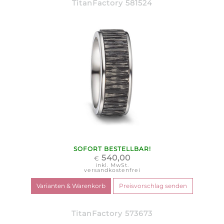
TitanFactory 581524
SOFORT BESTELLBAR!
540,00
€
inkl. MwSt.
versandkostenfrei
TitanFactory 573673