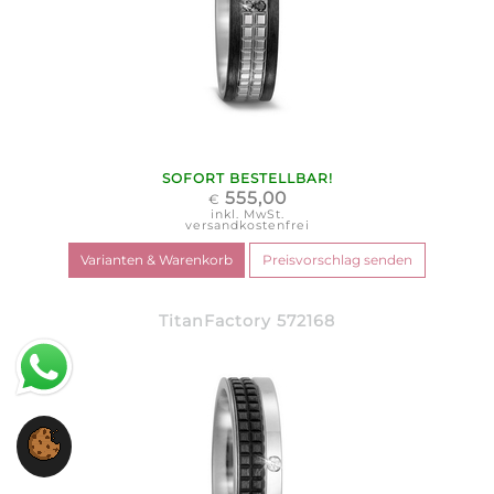
SOFORT BESTELLBAR!
555,00
€
inkl. MwSt.
versandkostenfrei
TitanFactory 572168