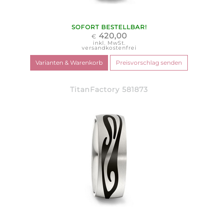
SOFORT BESTELLBAR!
420,00
€
inkl. MwSt.
versandkostenfrei
TitanFactory 581873