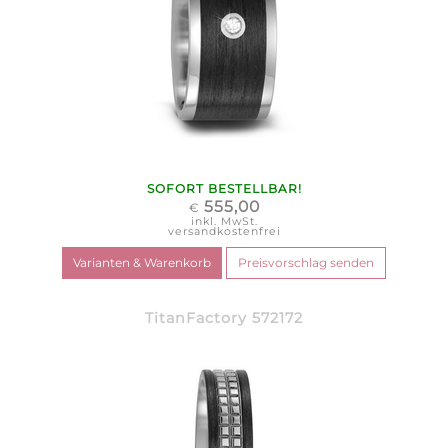
SOFORT BESTELLBAR!
555,00
€
inkl. MwSt.
versandkostenfrei
TitanFactory 572172