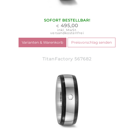
SOFORT BESTELLBAR!
495,00
€
inkl. MwSt.
versandkostenfrei
TitanFactory 567682