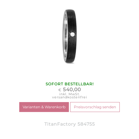
SOFORT BESTELLBAR!
540,00
€
inkl. MwSt.
versandkostenfrei
TitanFactory 584755