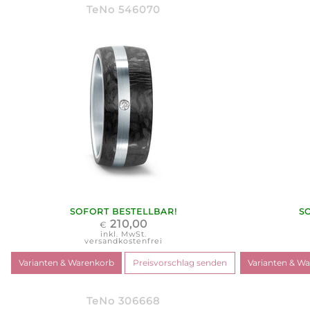
TeNo 546070
SOFORT BESTELLBAR!
S
210,00
€
inkl. MwSt.
versandkostenfrei
TeNo 306668