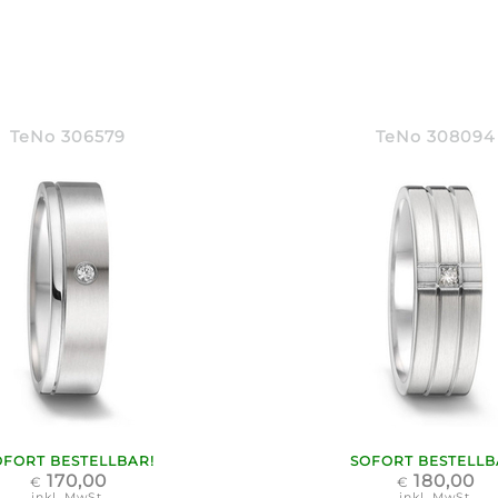
TeNo 306579
TeNo 308094
OFORT BESTELLBAR!
SOFORT BESTELLB
170,00
180,00
€
€
inkl. MwSt.
inkl. MwSt.