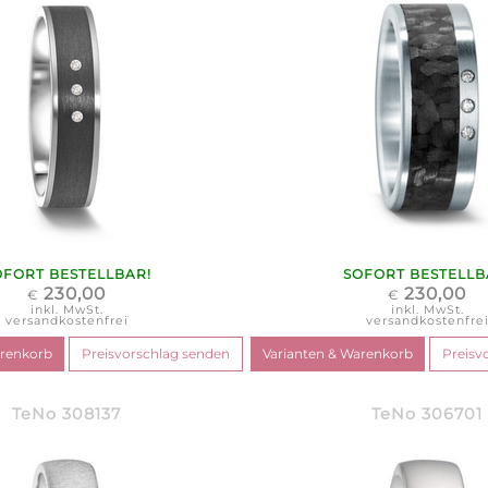
OFORT BESTELLBAR!
SOFORT BESTELLB
230,00
230,00
€
€
inkl. MwSt.
inkl. MwSt.
versandkostenfrei
versandkostenfre
TeNo 308137
TeNo 306701