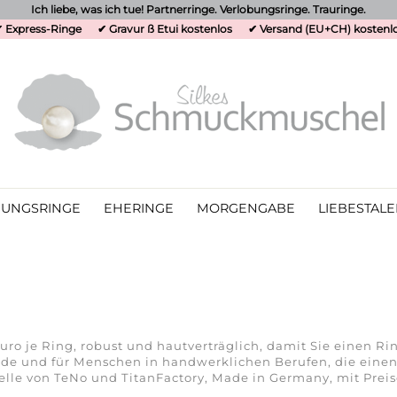
Ich liebe, was ich tue! Partnerringe. Verlobungsringe. Trauringe.
 Express-Ringe
✔ Gravur ß Etui kostenlos
✔ Versand (EU+CH) kostenl
UNGSRINGE
EHERINGE
MORGENGABE
LIEBESTALE
o je Ring, robust und hautverträglich, damit Sie einen Ring
unde und für Menschen in handwerklichen Berufen, die einen
odelle von TeNo und TitanFactory, Made in Germany, mit Pr