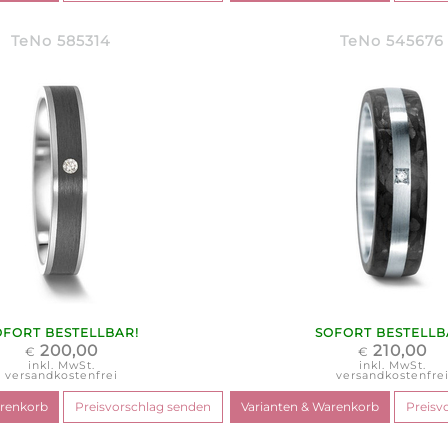
TeNo 585314
TeNo 545676
OFORT BESTELLBAR!
SOFORT BESTELLB
200,00
210,00
€
€
inkl. MwSt.
inkl. MwSt.
versandkostenfrei
versandkostenfre