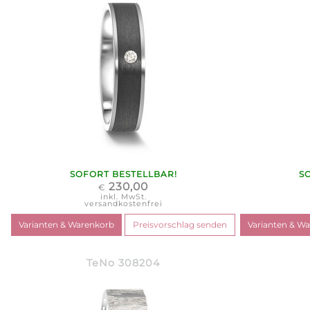
SOFORT BESTELLBAR!
S
230,00
€
inkl. MwSt.
versandkostenfrei
TeNo 308204