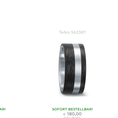
TeNo 562387
AR!
SOFORT BESTELLBAR!
180,00
€
inkl. MwSt.