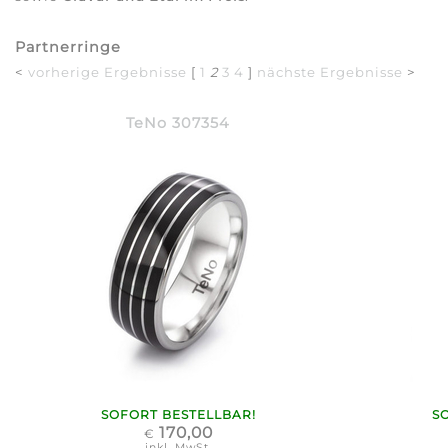
Partnerringe
<
vorherige Ergebnisse
[
1
2
3
4
]
nächste Ergebnisse
>
TeNo 307354
SOFORT BESTELLBAR!
S
170,00
€
inkl. MwSt.