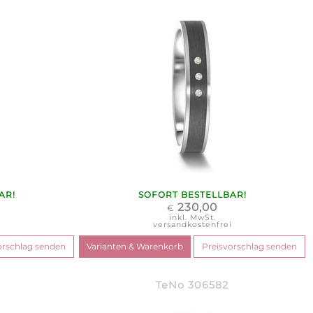
AR!
SOFORT BESTELLBAR!
230,00
€
inkl. MwSt.
i
versandkostenfrei
TeNo 306582