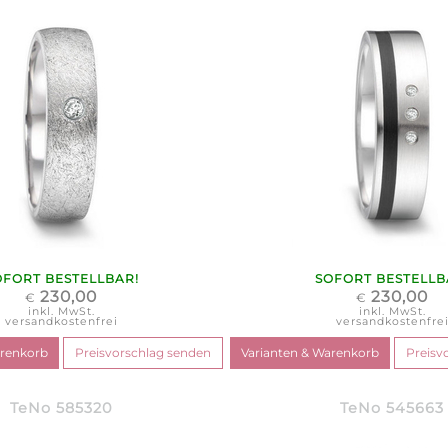
OFORT BESTELLBAR!
SOFORT BESTELLB
230,00
230,00
€
€
inkl. MwSt.
inkl. MwSt.
versandkostenfrei
versandkostenfre
TeNo 585320
TeNo 545663