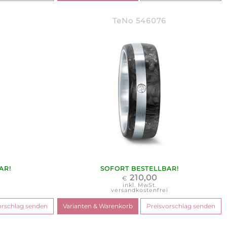
TeNo 546076
AR!
SOFORT BESTELLBAR!
210,00
€
inkl. MwSt.
i
versandkostenfrei