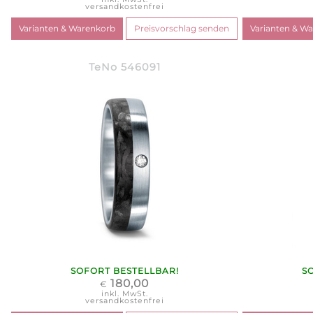
versandkostenfrei
TeNo 546091
SOFORT BESTELLBAR!
S
180,00
€
inkl. MwSt.
versandkostenfrei