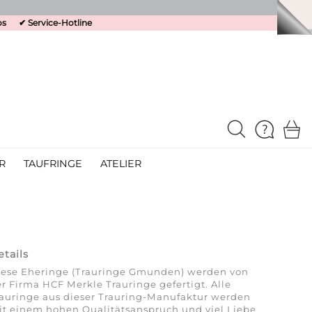
os
✔
Service-Hotline
R
TAUFRINGE
ATELIER
etails
iese Eheringe (Trauringe Gmunden) werden von
r Firma HCF Merkle Trauringe gefertigt. Alle
auringe aus dieser Trauring-Manufaktur werden
t einem hohen Qualitätsanspruch und viel Liebe