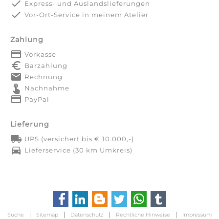
done
Express- und Auslandslieferungen
done
Vor-Ort-Service in meinem Atelier
Zahlung
payment
Vorkasse
euro_symbol
Barzahlung
markunread
Rechnung
touch_app
Nachnahme
credit_card
PayPal
Lieferung
local_shipping
UPS (versichert bis € 10.000,-)
directions_car
Lieferservice (30 km Umkreis)
Suche
Sitemap
Datenschutz
Rechtliche Hinweise
Impressum