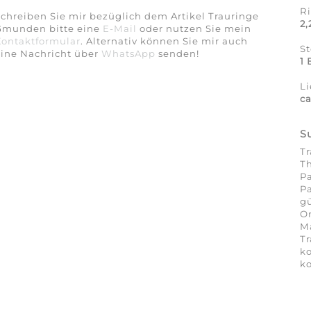
R
chreiben Sie mir bezüglich dem Artikel Trauringe
2
Gmunden bitte eine
E-Mail
oder nutzen Sie mein
Kontaktformular
. Alternativ können Sie mir auch
S
eine Nachricht über
WhatsApp
senden!
1 
Li
ca
S
T
Th
Pa
Pa
gü
On
Ma
Tr
k
ko