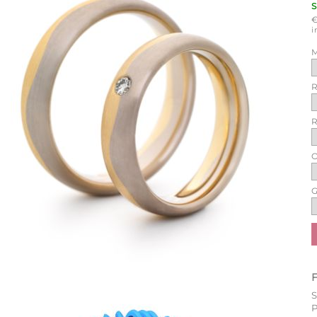
i
M
R
R
O
G