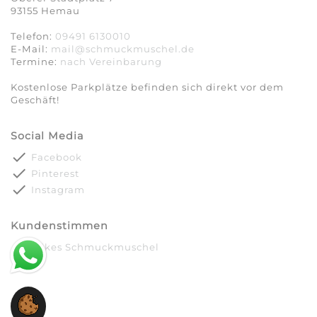
93155 Hemau
Telefon:
09491 6130010
E-Mail:
mail@schmuckmuschel.de
Termine:
nach Vereinbarung​​​​​​​
Kostenlose Parkplätze befinden sich direkt vor dem
Geschäft!
Social Media
done
Facebook
done
Pinterest
done
Instagram
Kundenstimmen
done
Silkes Schmuckmuschel