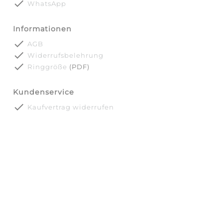
done
WhatsApp
Informationen
done
AGB
done
Widerrufsbelehrung
done
Ringgröße
(PDF)
Kundenservice
done
Kaufvertrag widerrufen