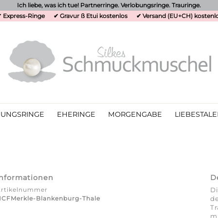
Ich liebe, was ich tue! Partnerringe. Verlobungsringe. Trauringe.
 Express-Ringe
✔ Gravur ß Etui kostenlos
✔ Versand (EU+CH) kostenl
UNGSRINGE
EHERINGE
MORGENGABE
LIEBESTALE
Informationen
D
Artikelnummer
D
CFMerkle-Blankenburg-Thale
de
Tr
mi