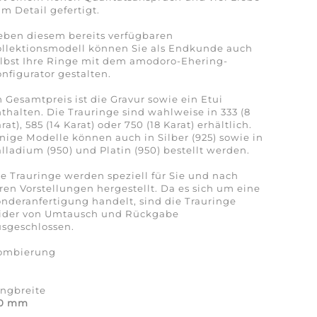
m Detail gefertigt.
eben diesem bereits verfügbaren
ollektionsmodell können Sie als Endkunde auch
lbst Ihre Ringe mit dem amodoro-Ehering-
nfigurator gestalten.
 Gesamtpreis ist die Gravur sowie ein Etui
thalten. Die Trauringe sind wahlweise in 333 (8
rat), 585 (14 Karat) oder 750 (18 Karat) erhältlich.
nige Modelle können auch in Silber (925) sowie in
lladium (950) und Platin (950) bestellt werden.
e Trauringe werden speziell für Sie und nach
ren Vorstellungen hergestellt. Da es sich um eine
nderanfertigung handelt, sind die Trauringe
eider von Umtausch und Rückgabe
sgeschlossen.
ombierung
a
ingbreite
,0 mm