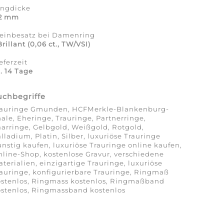
ingdicke
,2 mm
teinbesatz bei Damenring
Brillant (0,06 ct., TW/VSI)
eferzeit
. 14 Tage
uchbegriffe
rauringe Gmunden, HCFMerkle-Blankenburg-
ale, Eheringe, Trauringe, Partnerringe,
arringe, Gelbgold, Weißgold, Rotgold,
lladium, Platin, Silber, luxuriöse Trauringe
nstig kaufen, luxuriöse Trauringe online kaufen,
line-Shop, kostenlose Gravur, verschiedene
terialien, einzigartige Trauringe, luxuriöse
auringe, konfigurierbare Trauringe, Ringmaß
ostenlos, Ringmass kostenlos, Ringmaßband
stenlos, Ringmassband kostenlos