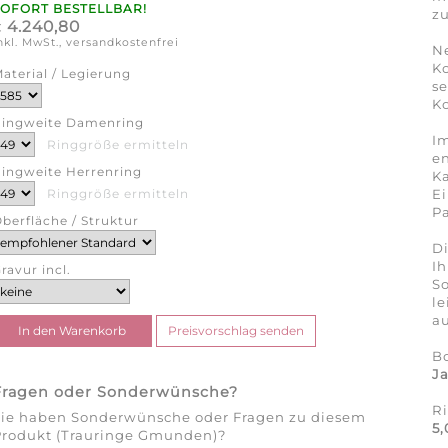
SOFORT BESTELLBAR!
zu
4.240,80
€
nkl. MwSt., versandkostenfrei
N
K
aterial / Legierung
se
Ko
ingweite Damenring
Im
Ringgröße ermitteln
en
ingweite Herrenring
Ka
Ei
Ringgröße ermitteln
Pa
berfläche / Struktur
Di
Ih
ravur incl.
So
l
au
B
J
Fragen oder Sonderwünsche?
R
Sie haben Sonderwünsche oder Fragen zu diesem
5
Produkt (Trauringe Gmunden)?