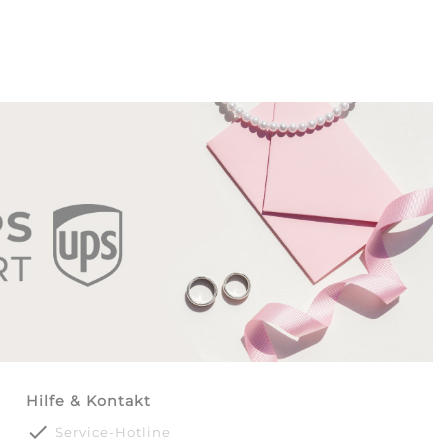
Hilfe & Kontakt
done
Service-Hotline