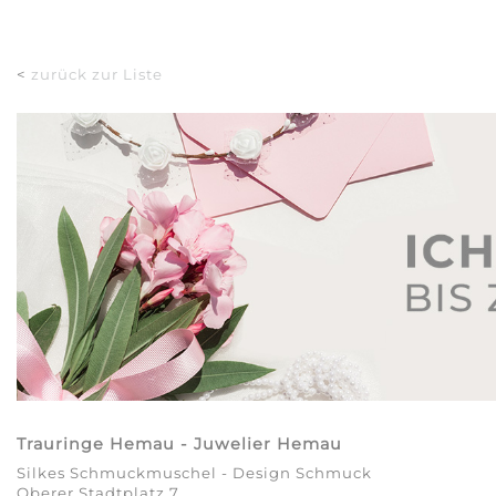
<
zurück zur Liste
Trauringe Hemau - Juwelier Hemau
Silkes Schmuckmuschel - Design Schmuck
Oberer Stadtplatz 7