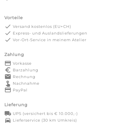
Vorteile
done
Versand kostenlos (EU+CH)
done
Express- und Auslandslieferungen
done
Vor-Ort-Service in meinem Atelier
Zahlung
payment
Vorkasse
euro_symbol
Barzahlung
markunread
Rechnung
touch_app
Nachnahme
credit_card
PayPal
Lieferung
local_shipping
UPS (versichert bis € 10.000,-)
directions_car
Lieferservice (30 km Umkreis)