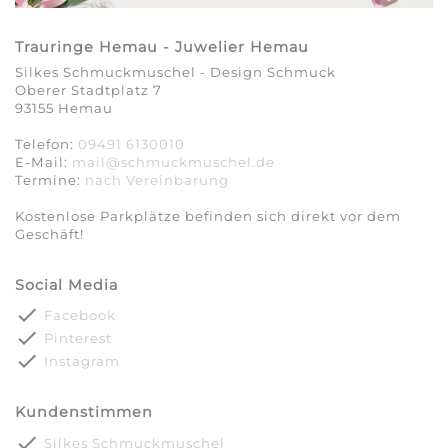
Trauringe Hemau - Juwelier Hemau
Silkes Schmuckmuschel - Design Schmuck
Oberer Stadtplatz 7
93155 Hemau
Telefon:
09491 6130010
E-Mail:
mail@schmuckmuschel.de
Termine:
nach Vereinbarung​​​​​​​
Kostenlose Parkplätze befinden sich direkt vor dem
Geschäft!
Social Media
done
Facebook
done
Pinterest
done
Instagram
Kundenstimmen
done
Silkes Schmuckmuschel