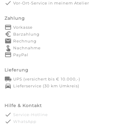
done
Vor-Ort-Service in meinem Atelier
Zahlung
payment
Vorkasse
euro_symbol
Barzahlung
markunread
Rechnung
touch_app
Nachnahme
credit_card
PayPal
Lieferung
local_shipping
UPS (versichert bis € 10.000,-)
directions_car
Lieferservice (30 km Umkreis)
Hilfe & Kontakt
done
Service-Hotline
done
WhatsApp