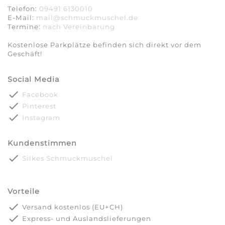
Telefon:
09491 6130010
E-Mail:
mail@schmuckmuschel.de
Termine:
nach Vereinbarung​​​​​​​
Kostenlose Parkplätze befinden sich direkt vor dem
Geschäft!
Social Media
done
Facebook
done
Pinterest
done
Instagram
Kundenstimmen
done
Silkes Schmuckmuschel
Vorteile
done
Versand kostenlos (EU+CH)
done
Express- und Auslandslieferungen