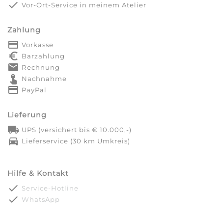
done
Vor-Ort-Service in meinem Atelier
Zahlung
payment
Vorkasse
euro_symbol
Barzahlung
markunread
Rechnung
touch_app
Nachnahme
credit_card
PayPal
Lieferung
local_shipping
UPS (versichert bis € 10.000,-)
directions_car
Lieferservice (30 km Umkreis)
Hilfe & Kontakt
done
Service-Hotline
done
WhatsApp