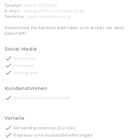
Telefon:
09491 6130010
E-Mail:
mail@schmuckmuschel.de
Termine:
nach Vereinbarung​​​​​​​
Kostenlose Parkplätze befinden sich direkt vor dem
Geschäft!
Social Media
done
Facebook
done
Pinterest
done
Instagram
Kundenstimmen
done
Silkes Schmuckmuschel
Vorteile
done
Versand kostenlos (EU+CH)
done
Express- und Auslandslieferungen