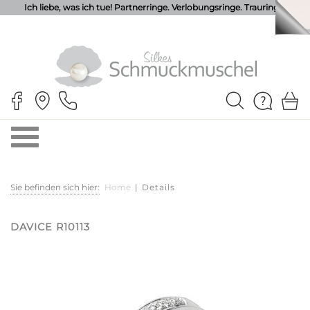
Ich liebe, was ich tue! Partnerringe. Verlobungsringe. Trauringe.
Sie befinden sich hier:
Home
|
Details
DAVICE R10113