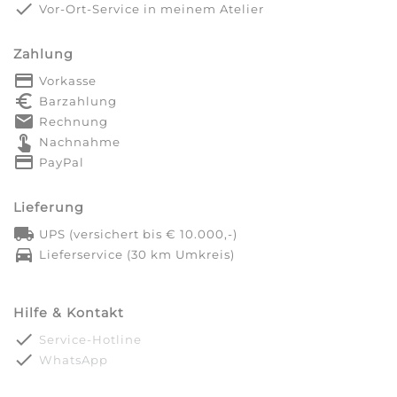
done
Vor-Ort-Service in meinem Atelier
Zahlung
payment
Vorkasse
euro_symbol
Barzahlung
markunread
Rechnung
touch_app
Nachnahme
credit_card
PayPal
Lieferung
local_shipping
UPS (versichert bis € 10.000,-)
directions_car
Lieferservice (30 km Umkreis)
Hilfe & Kontakt
done
Service-Hotline
done
WhatsApp