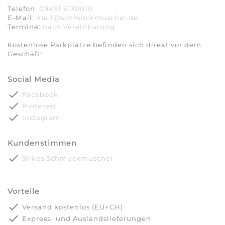
Telefon:
09491 6130010
E-Mail:
mail@schmuckmuschel.de
Termine:
nach Vereinbarung​​​​​​​
Kostenlose Parkplätze befinden sich direkt vor dem
Geschäft!
Social Media
done
Facebook
done
Pinterest
done
Instagram
Kundenstimmen
done
Silkes Schmuckmuschel
Vorteile
done
Versand kostenlos (EU+CH)
done
Express- und Auslandslieferungen