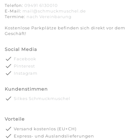
Telefon:
09491 6130010
E-Mail:
mail@schmuckmuschel.de
Termine:
nach Vereinbarung​​​​​​​
Kostenlose Parkplätze befinden sich direkt vor dem
Geschäft!
Social Media
done
Facebook
done
Pinterest
done
Instagram
Kundenstimmen
done
Silkes Schmuckmuschel
Vorteile
done
Versand kostenlos (EU+CH)
done
Express- und Auslandslieferungen