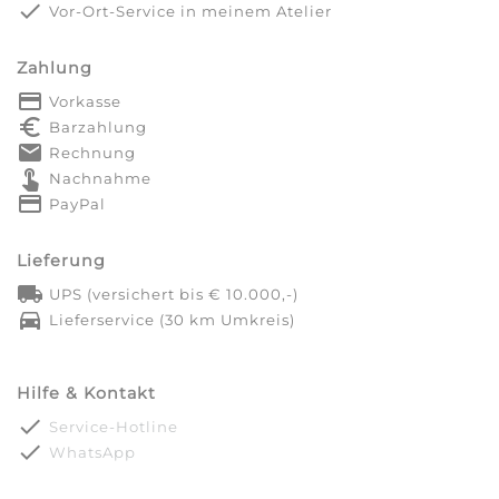
done
Vor-Ort-Service in meinem Atelier
Zahlung
payment
Vorkasse
euro_symbol
Barzahlung
markunread
Rechnung
touch_app
Nachnahme
credit_card
PayPal
Lieferung
local_shipping
UPS (versichert bis € 10.000,-)
directions_car
Lieferservice (30 km Umkreis)
Hilfe & Kontakt
done
Service-Hotline
done
WhatsApp