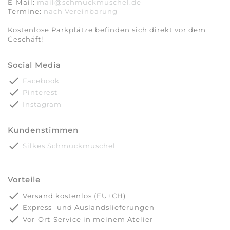
E-Mail:
mail@schmuckmuschel.de
Termine:
nach Vereinbarung​​​​​​​
Kostenlose Parkplätze befinden sich direkt vor dem
Geschäft!
Social Media
done
Facebook
done
Pinterest
done
Instagram
Kundenstimmen
done
Silkes Schmuckmuschel
Vorteile
done
Versand kostenlos (EU+CH)
done
Express- und Auslandslieferungen
done
Vor-Ort-Service in meinem Atelier