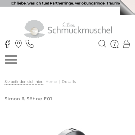
Ich liebe, was ich tue! Partnerringe. Verlobungsringe. Trauringe.
Sie befinden sich hier:
Home
|
Details
Simon & Söhne E01