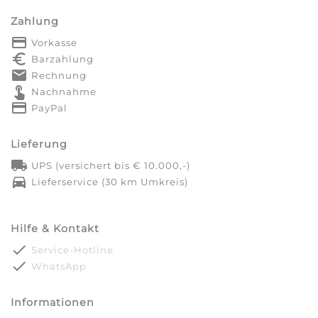
Zahlung
payment
Vorkasse
euro_symbol
Barzahlung
markunread
Rechnung
touch_app
Nachnahme
credit_card
PayPal
Lieferung
local_shipping
UPS (versichert bis € 10.000,-)
directions_car
Lieferservice (30 km Umkreis)
Hilfe & Kontakt
done
Service-Hotline
done
WhatsApp
Informationen