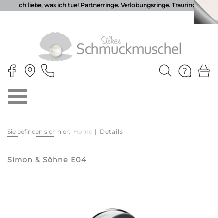
Ich liebe, was ich tue! Partnerringe. Verlobungsringe. Trauringe.
Sie befinden sich hier:
Home
|
Details
Simon & Söhne E04