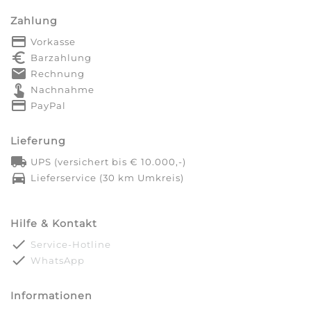
Zahlung
payment
Vorkasse
euro_symbol
Barzahlung
markunread
Rechnung
touch_app
Nachnahme
credit_card
PayPal
Lieferung
local_shipping
UPS (versichert bis € 10.000,-)
directions_car
Lieferservice (30 km Umkreis)
Hilfe & Kontakt
done
Service-Hotline
done
WhatsApp
Informationen