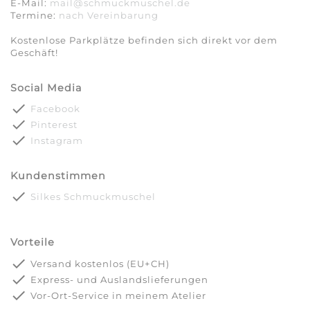
E-Mail:
mail@schmuckmuschel.de
Termine:
nach Vereinbarung​​​​​​​
Kostenlose Parkplätze befinden sich direkt vor dem
Geschäft!
Social Media
done
Facebook
done
Pinterest
done
Instagram
Kundenstimmen
done
Silkes Schmuckmuschel
Vorteile
done
Versand kostenlos (EU+CH)
done
Express- und Auslandslieferungen
done
Vor-Ort-Service in meinem Atelier