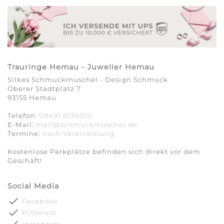
Trauringe Hemau - Juwelier Hemau
Silkes Schmuckmuschel - Design Schmuck
Oberer Stadtplatz 7
93155 Hemau
Telefon:
09491 6130010
E-Mail:
mail@schmuckmuschel.de
Termine:
nach Vereinbarung​​​​​​​
Kostenlose Parkplätze befinden sich direkt vor dem
Geschäft!
Social Media
done
Facebook
done
Pinterest