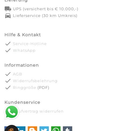
local_shipping
UPS (versichert bis € 10.000,-)
directions_car
Lieferservice (30 km Umkreis)
Hilfe & Kontakt
done
Service-Hotline
done
WhatsApp
Informationen
done
AGB
done
Widerrufsbelehrung
done
Ringgröße
(PDF)
Kundenservice
done
Kaufvertrag widerrufen