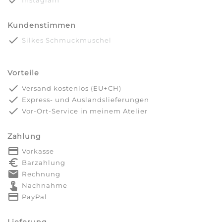
done
Instagram
Kundenstimmen
done
Silkes Schmuckmuschel
Vorteile
done
Versand kostenlos (EU+CH)
done
Express- und Auslandslieferungen
done
Vor-Ort-Service in meinem Atelier
Zahlung
payment
Vorkasse
euro_symbol
Barzahlung
markunread
Rechnung
touch_app
Nachnahme
credit_card
PayPal
Lieferung