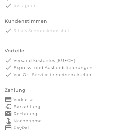
done
Instagram
Kundenstimmen
done
Silkes Schmuckmuschel
Vorteile
done
Versand kostenlos (EU+CH)
done
Express- und Auslandslieferungen
done
Vor-Ort-Service in meinem Atelier
Zahlung
payment
Vorkasse
euro_symbol
Barzahlung
markunread
Rechnung
touch_app
Nachnahme
credit_card
PayPal