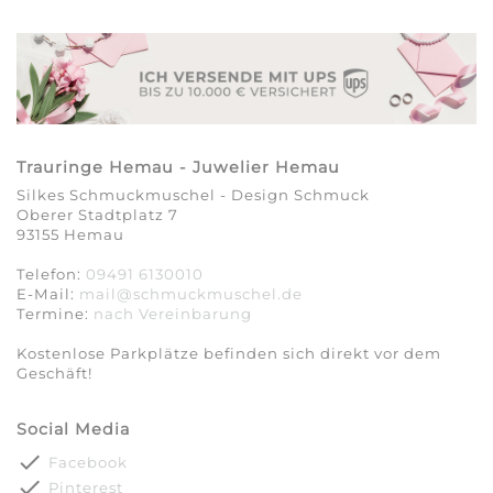
Trauringe Hemau - Juwelier Hemau
Silkes Schmuckmuschel - Design Schmuck
Oberer Stadtplatz 7
93155 Hemau
Telefon:
09491 6130010
E-Mail:
mail@schmuckmuschel.de
Termine:
nach Vereinbarung​​​​​​​
Kostenlose Parkplätze befinden sich direkt vor dem
Geschäft!
Social Media
done
Facebook
done
Pinterest