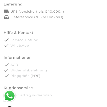
Lieferung
local_shipping
UPS (versichert bis € 10.000,-)
directions_car
Lieferservice (30 km Umkreis)
Hilfe & Kontakt
done
Service-Hotline
done
WhatsApp
Informationen
done
AGB
done
Widerrufsbelehrung
done
Ringgröße
(PDF)
Kundenservice
done
Kaufvertrag widerrufen