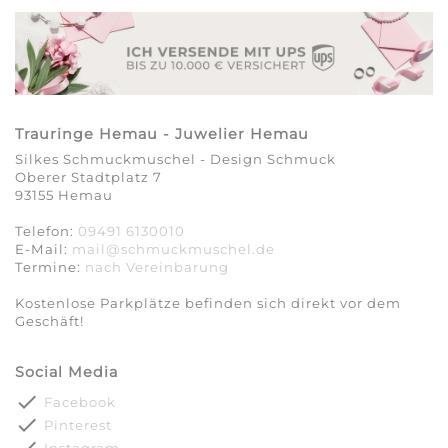
Trauringe Hemau - Juwelier Hemau
Silkes Schmuckmuschel - Design Schmuck
Oberer Stadtplatz 7
93155 Hemau
Telefon:
09491 6130010
E-Mail:
mail@schmuckmuschel.de
Termine:
nach Vereinbarung​​​​​​​
Kostenlose Parkplätze befinden sich direkt vor dem
Geschäft!
Social Media
done
Facebook
done
Pinterest