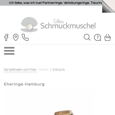
Ich liebe, was ich tue! Partnerringe. Verlobungsringe. Trauringe.
Sie befinden sich hier:
Home
|
Details
Eheringe Hamburg