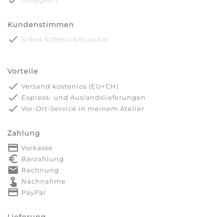
done
Instagram
Kundenstimmen
done
Silkes Schmuckmuschel
Vorteile
done
Versand kostenlos (EU+CH)
done
Express- und Auslandslieferungen
done
Vor-Ort-Service in meinem Atelier
Zahlung
payment
Vorkasse
euro_symbol
Barzahlung
markunread
Rechnung
touch_app
Nachnahme
credit_card
PayPal
Lieferung