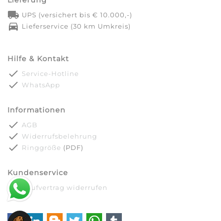
local_shipping
UPS (versichert bis € 10.000,-)
directions_car
Lieferservice (30 km Umkreis)
Hilfe & Kontakt
done
Service-Hotline
done
WhatsApp
Informationen
done
AGB
done
Widerrufsbelehrung
done
Ringgröße
(PDF)
Kundenservice
done
Kaufvertrag widerrufen