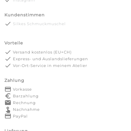
done
Instagram
Kundenstimmen
done
Silkes Schmuckmuschel
Vorteile
done
Versand kostenlos (EU+CH)
done
Express- und Auslandslieferungen
done
Vor-Ort-Service in meinem Atelier
Zahlung
payment
Vorkasse
euro_symbol
Barzahlung
markunread
Rechnung
touch_app
Nachnahme
credit_card
PayPal
Lieferung