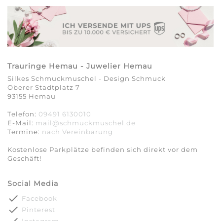
Trauringe Hemau - Juwelier Hemau
Silkes Schmuckmuschel - Design Schmuck
Oberer Stadtplatz 7
93155 Hemau
Telefon:
09491 6130010
E-Mail:
mail@schmuckmuschel.de
Termine:
nach Vereinbarung​​​​​​​
Kostenlose Parkplätze befinden sich direkt vor dem
Geschäft!
Social Media
done
Facebook
done
Pinterest