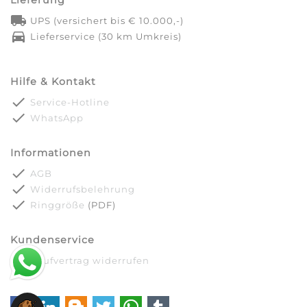
local_shipping
UPS (versichert bis € 10.000,-)
directions_car
Lieferservice (30 km Umkreis)
Hilfe & Kontakt
done
Service-Hotline
done
WhatsApp
Informationen
done
AGB
done
Widerrufsbelehrung
done
Ringgröße
(PDF)
Kundenservice
done
Kaufvertrag widerrufen