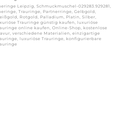
heringe Leipzig, Schmuckmuschel-029283.929281,
eringe, Trauringe, Partnerringe, Gelbgold,
ißgold, Rotgold, Palladium, Platin, Silber,
xuriöse Trauringe günstig kaufen, luxuriöse
auringe online kaufen, Online-Shop, kostenlose
avur, verschiedene Materialien, einzigartige
auringe, luxuriöse Trauringe, konfigurierbare
rauringe