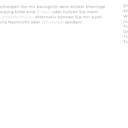
E
chreiben Sie mir bezüglich dem Artikel Eheringe
Eh
eipzig bitte eine
E-Mail
oder nutzen Sie mein
We
Kontaktformular
. Alternativ können Sie mir auch
lu
eine Nachricht über
WhatsApp
senden!
Tr
Gr
Tr
T