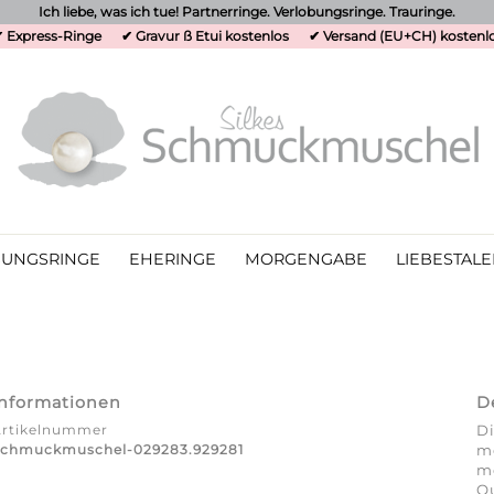
Ich liebe, was ich tue! Partnerringe. Verlobungsringe. Trauringe.
 Express-Ringe
✔ Gravur ß Etui kostenlos
✔ Versand (EU+CH) kostenl
UNGSRINGE
EHERINGE
MORGENGABE
LIEBESTALE
Informationen
D
Artikelnummer
Di
Schmuckmuschel-029283.929281
me
m
Qu