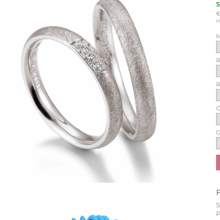
i
M
R
R
O
G
P