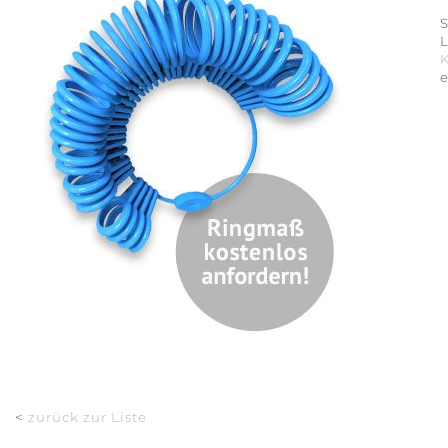
S
L
<
zurück zur Liste