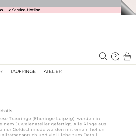
os
✔
Service-Hotline
R
TAUFRINGE
ATELIER
etails
ese Trauringe (Eheringe Leipzig), werden in
inem Juwelenatelier gefertigt. Alle Ringe aus
einer Goldschmiede werden mit einem hohen
alitätsanspruch und viel Liebe zum Detail