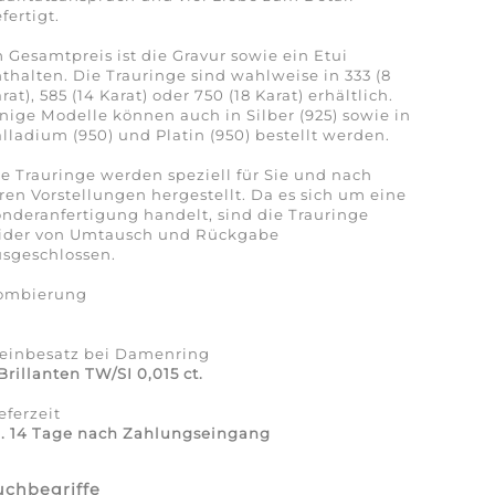
fertigt.
 Gesamtpreis ist die Gravur sowie ein Etui
thalten. Die Trauringe sind wahlweise in 333 (8
rat), 585 (14 Karat) oder 750 (18 Karat) erhältlich.
nige Modelle können auch in Silber (925) sowie in
lladium (950) und Platin (950) bestellt werden.
e Trauringe werden speziell für Sie und nach
ren Vorstellungen hergestellt. Da es sich um eine
nderanfertigung handelt, sind die Trauringe
eider von Umtausch und Rückgabe
sgeschlossen.
ombierung
a
teinbesatz bei Damenring
Brillanten TW/SI 0,015 ct.
eferzeit
a. 14 Tage nach Zahlungseingang
uchbegriffe