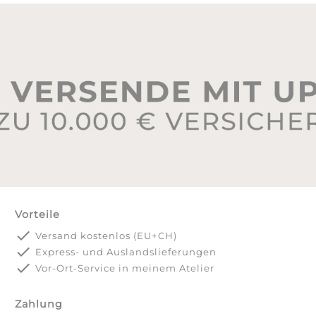
Vorteile
done
Versand kostenlos (EU+CH)
done
Express- und Auslandslieferungen
done
Vor-Ort-Service in meinem Atelier
Zahlung