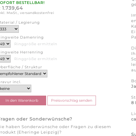
SOFORT BESTELLBAR!
ge
1.739,64
€
nkl. MwSt., versandkostenfrei
Im
en
aterial / Legierung
Ka
Ei
Pa
ingweite Damenring
Ringgröße ermitteln
Di
ingweite Herrenring
Ih
So
Ringgröße ermitteln
l
berfläche / Struktur
au
B
ravur incl.
J
S
8 
Li
Fragen oder Sonderwünsche?
c
Sie haben Sonderwünsche oder Fragen zu diesem
rodukt (Eheringe Leipzig)?
S