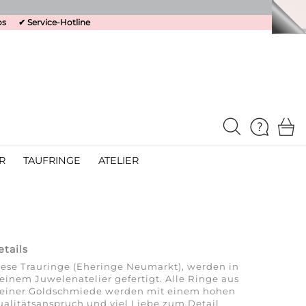
os
✔
Service-Hotline
R
TAUFRINGE
ATELIER
etails
ese Trauringe (Eheringe Neumarkt), werden in
inem Juwelenatelier gefertigt. Alle Ringe aus
einer Goldschmiede werden mit einem hohen
alitätsanspruch und viel Liebe zum Detail