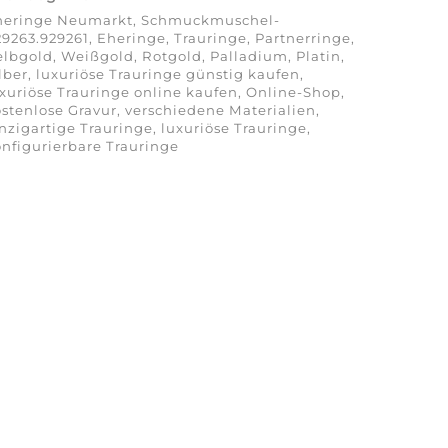
heringe Neumarkt, Schmuckmuschel-
9263.929261, Eheringe, Trauringe, Partnerringe,
lbgold, Weißgold, Rotgold, Palladium, Platin,
lber, luxuriöse Trauringe günstig kaufen,
xuriöse Trauringe online kaufen, Online-Shop,
stenlose Gravur, verschiedene Materialien,
nzigartige Trauringe, luxuriöse Trauringe,
nfigurierbare Trauringe