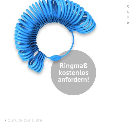
S
<
zurück zur Liste