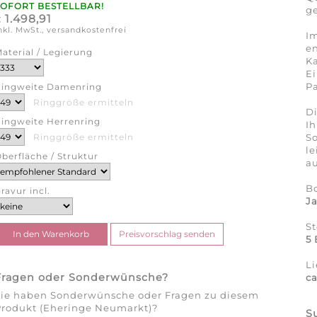
SOFORT BESTELLBAR!
ge
1.498,91
€
nkl. MwSt., versandkostenfrei
Im
en
aterial / Legierung
Ka
Ei
Pa
ingweite Damenring
Ringgröße ermitteln
Di
ingweite Herrenring
Ih
So
Ringgröße ermitteln
l
berfläche / Struktur
au
B
ravur incl.
J
S
5 
Li
Fragen oder Sonderwünsche?
c
Sie haben Sonderwünsche oder Fragen zu diesem
Produkt (Eheringe Neumarkt)?
S