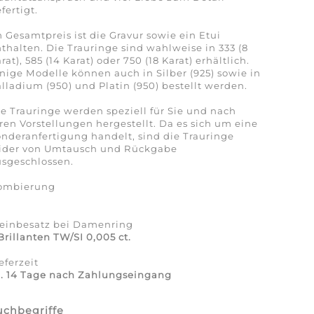
fertigt.
 Gesamtpreis ist die Gravur sowie ein Etui
thalten. Die Trauringe sind wahlweise in 333 (8
rat), 585 (14 Karat) oder 750 (18 Karat) erhältlich.
nige Modelle können auch in Silber (925) sowie in
lladium (950) und Platin (950) bestellt werden.
e Trauringe werden speziell für Sie und nach
ren Vorstellungen hergestellt. Da es sich um eine
nderanfertigung handelt, sind die Trauringe
eider von Umtausch und Rückgabe
sgeschlossen.
ombierung
a
teinbesatz bei Damenring
Brillanten TW/SI 0,005 ct.
eferzeit
a. 14 Tage nach Zahlungseingang
uchbegriffe