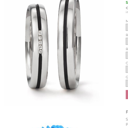
i
M
R
R
O
G