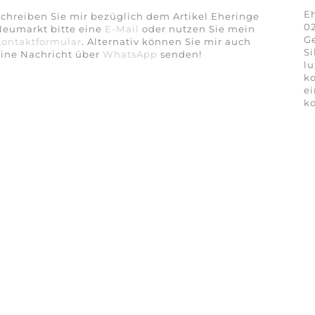
E
chreiben Sie mir bezüglich dem Artikel Eheringe
02
Neumarkt bitte eine
E-Mail
oder nutzen Sie mein
Ge
Kontaktformular
. Alternativ können Sie mir auch
Si
eine Nachricht über
WhatsApp
senden!
lu
ko
ei
ko