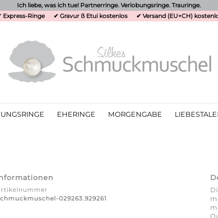
Ich liebe, was ich tue! Partnerringe. Verlobungsringe. Trauringe.
 Express-Ringe
✔ Gravur ß Etui kostenlos
✔ Versand (EU+CH) kostenl
UNGSRINGE
EHERINGE
MORGENGABE
LIEBESTALE
Informationen
D
Artikelnummer
Di
Schmuckmuschel-029263.929261
me
m
Qu