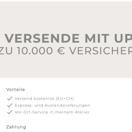
Vorteile
done
Versand kostenlos (EU+CH)
done
Express- und Auslandslieferungen
done
Vor-Ort-Service in meinem Atelier
Zahlung