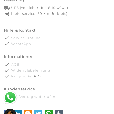
local_shipping
UPS (versichert bis € 10.000,-)
directions_car
Lieferservice (30 km Umkreis)
Hilfe & Kontakt
done
Service-Hotline
done
WhatsApp
Informationen
done
AGB
done
Widerrufsbelehrung
done
Ringgröße
(PDF)
Kundenservice
done
Kaufvertrag widerrufen