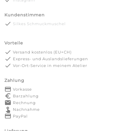
done
Instagram
Kundenstimmen
done
Silkes Schmuckmuschel
Vorteile
done
Versand kostenlos (EU+CH)
done
Express- und Auslandslieferungen
done
Vor-Ort-Service in meinem Atelier
Zahlung
payment
Vorkasse
euro_symbol
Barzahlung
markunread
Rechnung
touch_app
Nachnahme
credit_card
PayPal
Lieferung