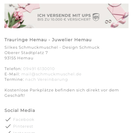
Trauringe Hemau - Juwelier Hemau
Silkes Schmuckmuschel - Design Schmuck
Oberer Stadtplatz 7
93155 Hemau
Telefon:
09491 6130010
E-Mail:
mail@schmuckmuschel.de
Termine:
nach Vereinbarung​​​​​​​
Kostenlose Parkplätze befinden sich direkt vor dem
Geschäft!
Social Media
done
Facebook
done
Pinterest