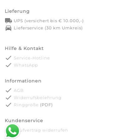
Lieferung
local_shipping
UPS (versichert bis € 10.000,-)
directions_car
Lieferservice (30 km Umkreis)
Hilfe & Kontakt
done
Service-Hotline
done
WhatsApp
Informationen
done
AGB
done
Widerrufsbelehrung
done
Ringgröße
(PDF)
Kundenservice
done
Kaufvertrag widerrufen