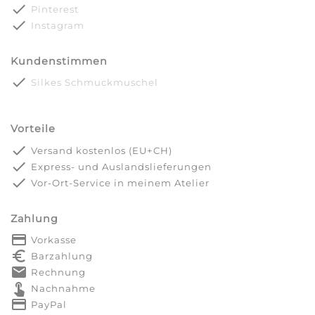
done
Pinterest
done
Instagram
Kundenstimmen
done
Silkes Schmuckmuschel
Vorteile
done
Versand kostenlos (EU+CH)
done
Express- und Auslandslieferungen
done
Vor-Ort-Service in meinem Atelier
Zahlung
payment
Vorkasse
euro_symbol
Barzahlung
markunread
Rechnung
touch_app
Nachnahme
credit_card
PayPal