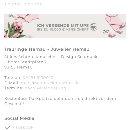
<
zurück zur Liste
Trauringe Hemau - Juwelier Hemau
Silkes Schmuckmuschel - Design Schmuck
Oberer Stadtplatz 7
93155 Hemau
Telefon:
09491 6130010
E-Mail:
mail@schmuckmuschel.de
Termine:
nach Vereinbarung​​​​​​​
Kostenlose Parkplätze befinden sich direkt vor dem
Geschäft!
Social Media
done
Facebook