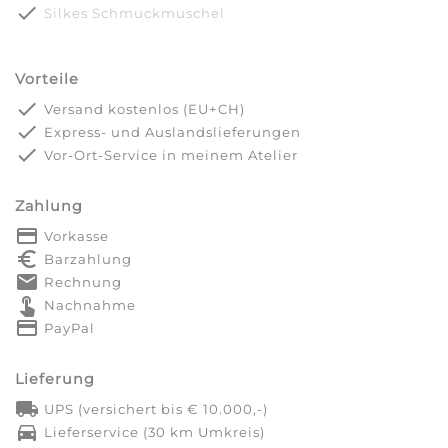
done
Silkes Schmuckmuschel
Vorteile
done
Versand kostenlos (EU+CH)
done
Express- und Auslandslieferungen
done
Vor-Ort-Service in meinem Atelier
Zahlung
payment
Vorkasse
euro_symbol
Barzahlung
markunread
Rechnung
touch_app
Nachnahme
credit_card
PayPal
Lieferung
local_shipping
UPS (versichert bis € 10.000,-)
directions_car
Lieferservice (30 km Umkreis)