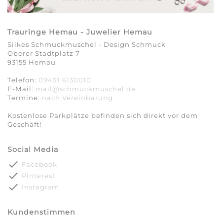
Trauringe Hemau - Juwelier Hemau
Silkes Schmuckmuschel - Design Schmuck
Oberer Stadtplatz 7
93155 Hemau
Telefon:
09491 6130010
E-Mail:
mail@schmuckmuschel.de
Termine:
nach Vereinbarung​​​​​​​
Kostenlose Parkplätze befinden sich direkt vor dem
Geschäft!
Social Media
done
Facebook
done
Pinterest
done
Instagram
Kundenstimmen