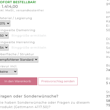
SOFORT BESTELLBAR!
ge
1.414,00
€
nkl. MwSt., versandkostenfrei
Im
en
aterial / Legierung
Ka
Ei
50
ingweite Damenring
Ringgröße ermitteln
Di
ingweite Herrenring
Ih
So
Ringgröße ermitteln
l
berfläche / Struktur
au
B
ravur incl.
J
R
5
S
Fragen oder Sonderwünsche?
37
58
Sie haben Sonderwünsche oder Fragen zu diesem
75
rodukt (Gettmann 4117.50)?