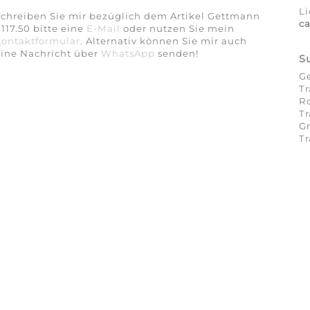
Li
chreiben Sie mir bezüglich dem Artikel Gettmann
c
117.50 bitte eine
E-Mail
oder nutzen Sie mein
Kontaktformular
. Alternativ können Sie mir auch
eine Nachricht über
WhatsApp
senden!
S
Ge
Tr
Ro
Tr
Gr
Tr