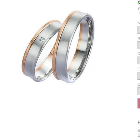
i
M
R
R
O
G
P