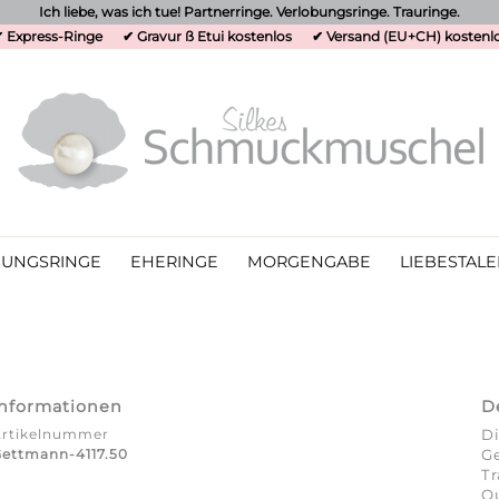
Ich liebe, was ich tue! Partnerringe. Verlobungsringe. Trauringe.
 Express-Ringe
✔ Gravur ß Etui kostenlos
✔ Versand (EU+CH) kostenl
UNGSRINGE
EHERINGE
MORGENGABE
LIEBESTALE
Informationen
D
Artikelnummer
Di
ettmann-4117.50
Ge
T
Qu