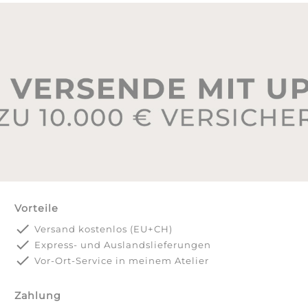
Vorteile
done
Versand kostenlos (EU+CH)
done
Express- und Auslandslieferungen
done
Vor-Ort-Service in meinem Atelier
Zahlung