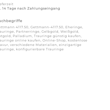
eferzeit
a. 14 Tage nach Zahlungseingang
uchbegriffe
ttmann 4117.50, Gettmann-4117.50, Eheringe,
auringe, Partnerringe, Gelbgold, Weißgold,
tgold, Palladium, Trauringe günstig kaufen,
auringe online kaufen, Online-Shop, kostenlose
avur, verschiedene Materialien, einzigartige
auringe, konfigurierbare Trauringe