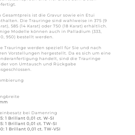
fertigt.
 Gesamtpreis ist die Gravur sowie ein Etui
thalten. Die Trauringe sind wahlweise in 375 (9
rat), 585 (14 Karat) oder 750 (18 Karat) erhältlich.
nige Modelle können auch in Palladium (333,
0, 950) bestellt werden.
e Trauringe werden speziell für Sie und nach
ren Vorstellungen hergestellt. Da es sich um eine
nderanfertigung handelt, sind die Trauringe
eider von Umtausch und Rückgabe
sgeschlossen.
ombierung
a
ingbreite
 mm
teinbesatz bei Damenring
5: 1 Brillant 0,01 ct. W-SI
5: 1 Brillant 0,01 ct. TW-SI
0: 1 Brillant 0,01 ct. TW-VSI