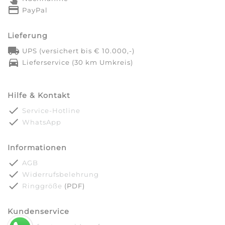
credit_card
PayPal
Lieferung
local_shipping
UPS (versichert bis € 10.000,-)
directions_car
Lieferservice (30 km Umkreis)
Hilfe & Kontakt
done
Service-Hotline
done
WhatsApp
Informationen
done
AGB
done
Widerrufsbelehrung
done
Ringgröße
(PDF)
Kundenservice