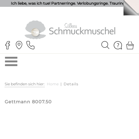
Ich liebe, was ich tue! Partnerringe. Verlobungsringe. Trauringe.
Sie befinden sich hier:
Home
|
Details
Gettmann 8007.50