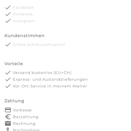
done
Facebook
done
Pinterest
done
Instagram
Kundenstimmen
done
Silkes Schmuckmuschel
Vorteile
done
Versand kostenlos (EU+CH)
done
Express- und Auslandslieferungen
done
Vor-Ort-Service in meinem Atelier
Zahlung
payment
Vorkasse
euro_symbol
Barzahlung
markunread
Rechnung
touch_app
Nachnahme