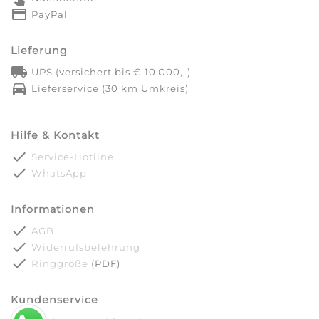
credit_card
PayPal
Lieferung
local_shipping
UPS (versichert bis € 10.000,-)
directions_car
Lieferservice (30 km Umkreis)
Hilfe & Kontakt
done
Service-Hotline
done
WhatsApp
Informationen
done
AGB
done
Widerrufsbelehrung
done
Ringgröße
(PDF)
Kundenservice