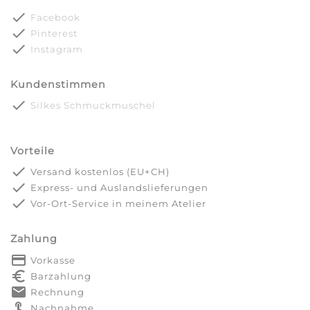
done
Facebook
done
Pinterest
done
Instagram
Kundenstimmen
done
Silkes Schmuckmuschel
Vorteile
done
Versand kostenlos (EU+CH)
done
Express- und Auslandslieferungen
done
Vor-Ort-Service in meinem Atelier
Zahlung
payment
Vorkasse
euro_symbol
Barzahlung
markunread
Rechnung
touch_app
Nachnahme