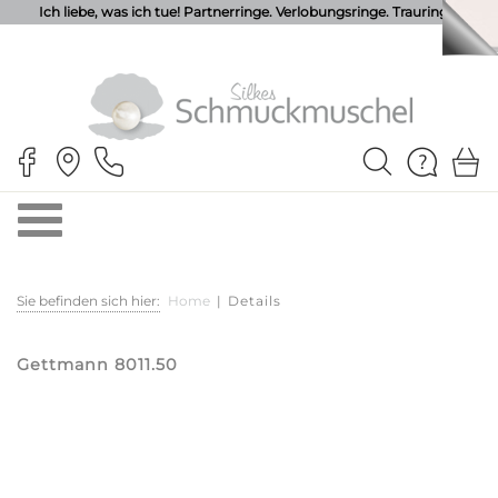
Ich liebe, was ich tue! Partnerringe. Verlobungsringe. Trauringe.
Sie befinden sich hier:
Home
|
Details
Gettmann 8011.50