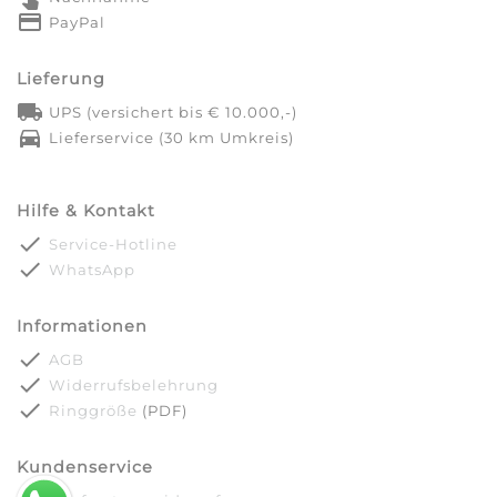
credit_card
PayPal
Lieferung
local_shipping
UPS (versichert bis € 10.000,-)
directions_car
Lieferservice (30 km Umkreis)
Hilfe & Kontakt
done
Service-Hotline
done
WhatsApp
Informationen
done
AGB
done
Widerrufsbelehrung
done
Ringgröße
(PDF)
Kundenservice