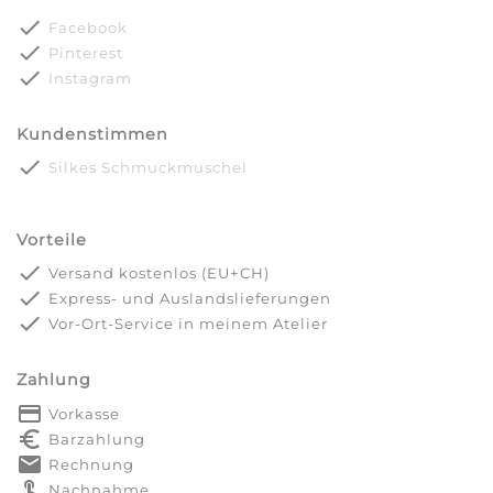
done
Facebook
done
Pinterest
done
Instagram
Kundenstimmen
done
Silkes Schmuckmuschel
Vorteile
done
Versand kostenlos (EU+CH)
done
Express- und Auslandslieferungen
done
Vor-Ort-Service in meinem Atelier
Zahlung
payment
Vorkasse
euro_symbol
Barzahlung
markunread
Rechnung
touch_app
Nachnahme