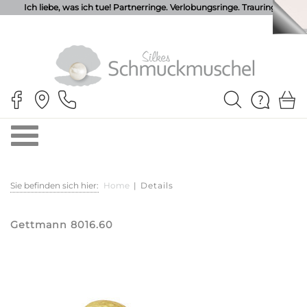
Ich liebe, was ich tue! Partnerringe. Verlobungsringe. Trauringe.
Sie befinden sich hier:
Home
|
Details
Gettmann 8016.60