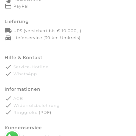
credit_card
PayPal
Lieferung
local_shipping
UPS (versichert bis € 10.000,-)
directions_car
Lieferservice (30 km Umkreis)
Hilfe & Kontakt
done
Service-Hotline
done
WhatsApp
Informationen
done
AGB
done
Widerrufsbelehrung
done
Ringgröße
(PDF)
Kundenservice