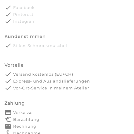
done
Facebook
done
Pinterest
done
Instagram
Kundenstimmen
done
Silkes Schmuckmuschel
Vorteile
done
Versand kostenlos (EU+CH)
done
Express- und Auslandslieferungen
done
Vor-Ort-Service in meinem Atelier
Zahlung
payment
Vorkasse
euro_symbol
Barzahlung
markunread
Rechnung
touch_app
Nachnahme