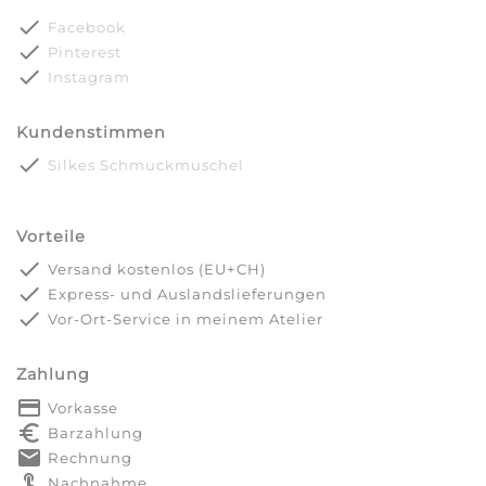
done
Facebook
done
Pinterest
done
Instagram
Kundenstimmen
done
Silkes Schmuckmuschel
Vorteile
done
Versand kostenlos (EU+CH)
done
Express- und Auslandslieferungen
done
Vor-Ort-Service in meinem Atelier
Zahlung
payment
Vorkasse
euro_symbol
Barzahlung
markunread
Rechnung
touch_app
Nachnahme