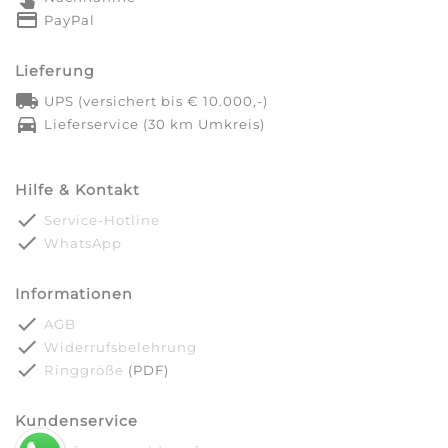
credit_card
PayPal
Lieferung
local_shipping
UPS (versichert bis € 10.000,-)
directions_car
Lieferservice (30 km Umkreis)
Hilfe & Kontakt
done
Service-Hotline
done
WhatsApp
Informationen
done
AGB
done
Widerrufsbelehrung
done
Ringgröße
(PDF)
Kundenservice