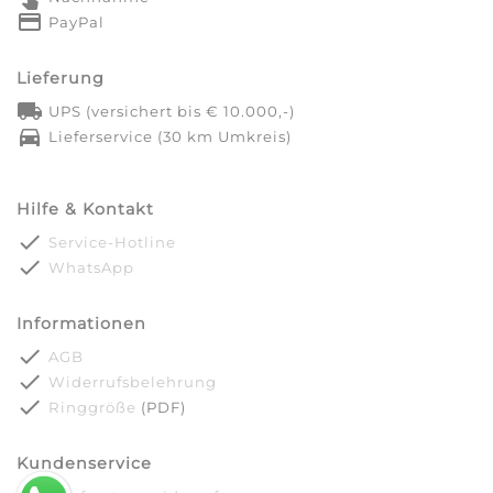
credit_card
PayPal
Lieferung
local_shipping
UPS (versichert bis € 10.000,-)
directions_car
Lieferservice (30 km Umkreis)
Hilfe & Kontakt
done
Service-Hotline
done
WhatsApp
Informationen
done
AGB
done
Widerrufsbelehrung
done
Ringgröße
(PDF)
Kundenservice