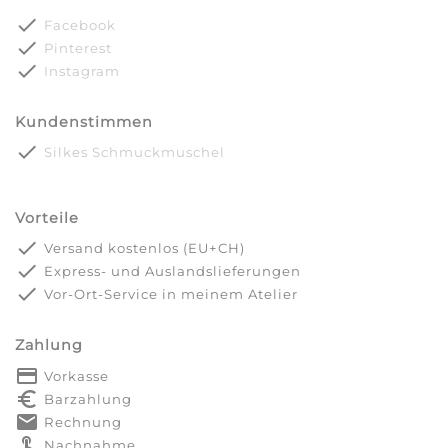
done
Facebook
done
Pinterest
done
Instagram
Kundenstimmen
done
Silkes Schmuckmuschel
Vorteile
done
Versand kostenlos (EU+CH)
done
Express- und Auslandslieferungen
done
Vor-Ort-Service in meinem Atelier
Zahlung
payment
Vorkasse
euro_symbol
Barzahlung
markunread
Rechnung
touch_app
Nachnahme