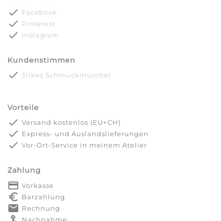
done
Facebook
done
Pinterest
done
Instagram
Kundenstimmen
done
Silkes Schmuckmuschel
Vorteile
done
Versand kostenlos (EU+CH)
done
Express- und Auslandslieferungen
done
Vor-Ort-Service in meinem Atelier
Zahlung
payment
Vorkasse
euro_symbol
Barzahlung
markunread
Rechnung
touch_app
Nachnahme