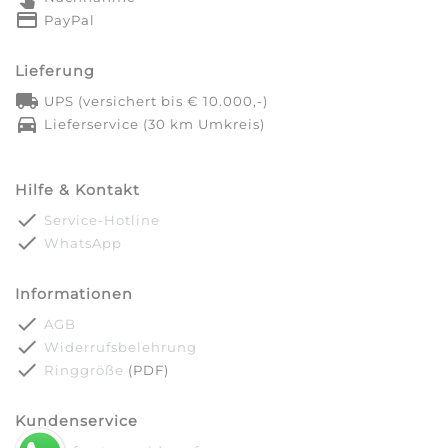
credit_card
PayPal
Lieferung
local_shipping
UPS (versichert bis € 10.000,-)
directions_car
Lieferservice (30 km Umkreis)
Hilfe & Kontakt
done
Service-Hotline
done
WhatsApp
Informationen
done
AGB
done
Widerrufsbelehrung
done
Ringgröße
(PDF)
Kundenservice