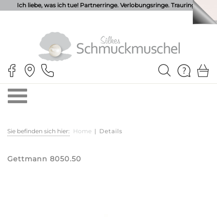
Ich liebe, was ich tue! Partnerringe. Verlobungsringe. Trauringe.
Sie befinden sich hier:
Home
|
Details
Gettmann 8050.50