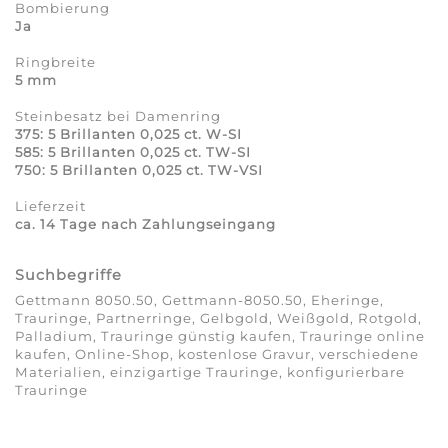
Bombierung
Ja
Ringbreite
5 mm
Steinbesatz bei Damenring
375: 5 Brillanten 0,025 ct. W-SI
585: 5 Brillanten 0,025 ct. TW-SI
750: 5 Brillanten 0,025 ct. TW-VSI
Lieferzeit
ca. 14 Tage nach Zahlungseingang
Suchbegriffe
Gettmann 8050.50, Gettmann-8050.50, Eheringe,
Trauringe, Partnerringe, Gelbgold, Weißgold, Rotgold,
Palladium, Trauringe günstig kaufen, Trauringe online
kaufen, Online-Shop, kostenlose Gravur, verschiedene
Materialien, einzigartige Trauringe, konfigurierbare
Trauringe