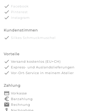
done
Facebook
done
Pinterest
done
Instagram
Kundenstimmen
done
Silkes Schmuckmuschel
Vorteile
done
Versand kostenlos (EU+CH)
done
Express- und Auslandslieferungen
done
Vor-Ort-Service in meinem Atelier
Zahlung
payment
Vorkasse
euro_symbol
Barzahlung
markunread
Rechnung
touch_app
Nachnahme