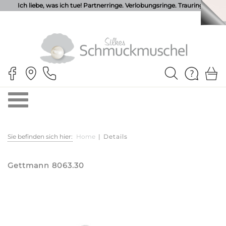
Ich liebe, was ich tue! Partnerringe. Verlobungsringe. Trauringe.
Sie befinden sich hier:
Home
|
Details
Gettmann 8063.30