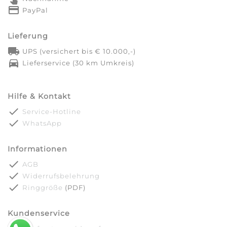
credit_card
PayPal
Lieferung
local_shipping
UPS (versichert bis € 10.000,-)
directions_car
Lieferservice (30 km Umkreis)
Hilfe & Kontakt
done
Service-Hotline
done
WhatsApp
Informationen
done
AGB
done
Widerrufsbelehrung
done
Ringgröße
(PDF)
Kundenservice