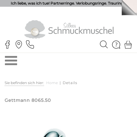
Ich liebe, was ich tue! Partnerringe. Verlobungsringe. Trauringe.
Sie befinden sich hier:
Home
|
Details
Gettmann 8065.50