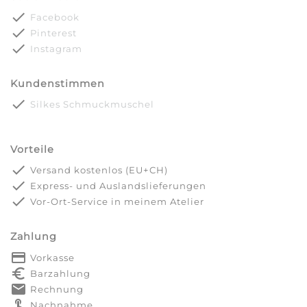
done
Facebook
done
Pinterest
done
Instagram
Kundenstimmen
done
Silkes Schmuckmuschel
Vorteile
done
Versand kostenlos (EU+CH)
done
Express- und Auslandslieferungen
done
Vor-Ort-Service in meinem Atelier
Zahlung
payment
Vorkasse
euro_symbol
Barzahlung
markunread
Rechnung
touch_app
Nachnahme