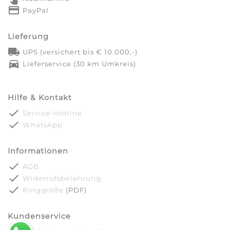
credit_card
PayPal
Lieferung
local_shipping
UPS (versichert bis € 10.000,-)
directions_car
Lieferservice (30 km Umkreis)
Hilfe & Kontakt
done
Service-Hotline
done
WhatsApp
Informationen
done
AGB
done
Widerrufsbelehrung
done
Ringgröße
(PDF)
Kundenservice