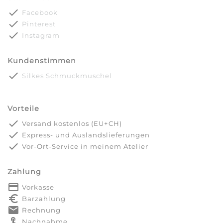
done
Facebook
done
Pinterest
done
Instagram
Kundenstimmen
done
Silkes Schmuckmuschel
Vorteile
done
Versand kostenlos (EU+CH)
done
Express- und Auslandslieferungen
done
Vor-Ort-Service in meinem Atelier
Zahlung
payment
Vorkasse
euro_symbol
Barzahlung
markunread
Rechnung
touch_app
Nachnahme