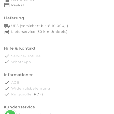
credit_card
PayPal
Lieferung
local_shipping
UPS (versichert bis € 10.000,-)
directions_car
Lieferservice (30 km Umkreis)
Hilfe & Kontakt
done
Service-Hotline
done
WhatsApp
Informationen
done
AGB
done
Widerrufsbelehrung
done
Ringgröße
(PDF)
Kundenservice