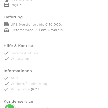
credit_card
PayPal
Lieferung
local_shipping
UPS (versichert bis € 10.000,-)
directions_car
Lieferservice (30 km Umkreis)
Hilfe & Kontakt
done
Service-Hotline
done
WhatsApp
Informationen
done
AGB
done
Widerrufsbelehrung
done
Ringgröße
(PDF)
Kundenservice