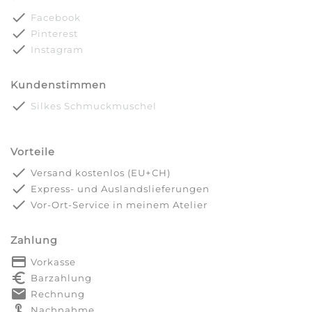
done
Facebook
done
Pinterest
done
Instagram
Kundenstimmen
done
Silkes Schmuckmuschel
Vorteile
done
Versand kostenlos (EU+CH)
done
Express- und Auslandslieferungen
done
Vor-Ort-Service in meinem Atelier
Zahlung
payment
Vorkasse
euro_symbol
Barzahlung
markunread
Rechnung
touch_app
Nachnahme