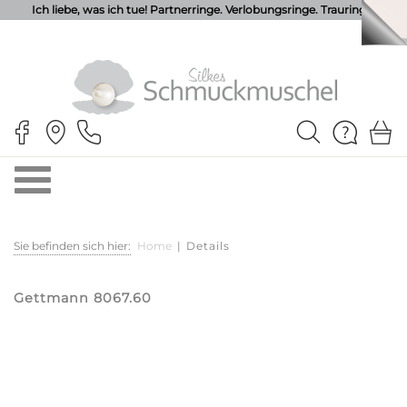
Ich liebe, was ich tue! Partnerringe. Verlobungsringe. Trauringe.
Sie befinden sich hier:
Home
|
Details
Gettmann 8067.60