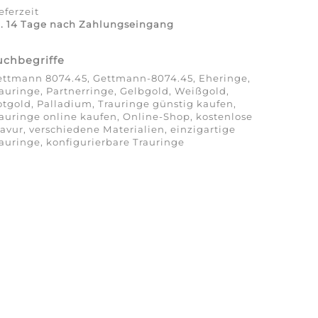
eferzeit
a. 14 Tage nach Zahlungseingang
uchbegriffe
ettmann 8074.45, Gettmann-8074.45, Eheringe,
auringe, Partnerringe, Gelbgold, Weißgold,
tgold, Palladium, Trauringe günstig kaufen,
auringe online kaufen, Online-Shop, kostenlose
avur, verschiedene Materialien, einzigartige
auringe, konfigurierbare Trauringe