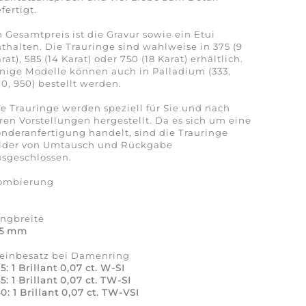
fertigt.
 Gesamtpreis ist die Gravur sowie ein Etui
thalten. Die Trauringe sind wahlweise in 375 (9
rat), 585 (14 Karat) oder 750 (18 Karat) erhältlich.
nige Modelle können auch in Palladium (333,
0, 950) bestellt werden.
e Trauringe werden speziell für Sie und nach
ren Vorstellungen hergestellt. Da es sich um eine
nderanfertigung handelt, sind die Trauringe
eider von Umtausch und Rückgabe
sgeschlossen.
ombierung
a
ingbreite
,5 mm
teinbesatz bei Damenring
5: 1 Brillant 0,07 ct. W-SI
5: 1 Brillant 0,07 ct. TW-SI
0: 1 Brillant 0,07 ct. TW-VSI