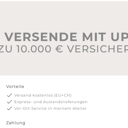
Vorteile
done
Versand kostenlos (EU+CH)
done
Express- und Auslandslieferungen
done
Vor-Ort-Service in meinem Atelier
Zahlung