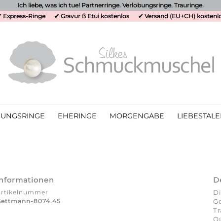
Ich liebe, was ich tue! Partnerringe. Verlobungsringe. Trauringe.
 Express-Ringe
✔ Gravur ß Etui kostenlos
✔ Versand (EU+CH) kostenl
UNGSRINGE
EHERINGE
MORGENGABE
LIEBESTALE
Informationen
D
Artikelnummer
Di
Gettmann-8074.45
Ge
T
Qu