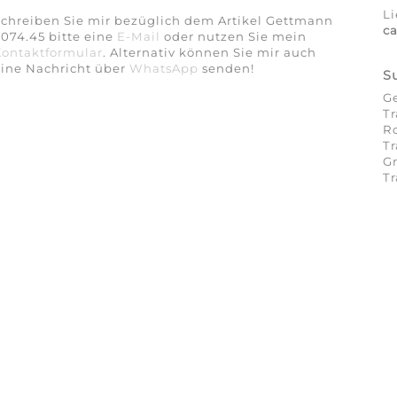
Li
chreiben Sie mir bezüglich dem Artikel Gettmann
c
074.45 bitte eine
E-Mail
oder nutzen Sie mein
Kontaktformular
. Alternativ können Sie mir auch
eine Nachricht über
WhatsApp
senden!
S
G
Tr
Ro
Tr
Gr
Tr