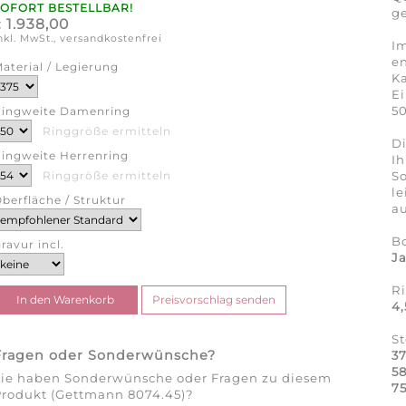
SOFORT BESTELLBAR!
ge
1.938,00
€
nkl. MwSt., versandkostenfrei
Im
en
aterial / Legierung
Ka
Ei
50
ingweite Damenring
Ringgröße ermitteln
Di
ingweite Herrenring
Ih
So
Ringgröße ermitteln
l
berfläche / Struktur
au
B
ravur incl.
J
R
4
S
Fragen oder Sonderwünsche?
37
58
Sie haben Sonderwünsche oder Fragen zu diesem
75
Produkt (Gettmann 8074.45)?