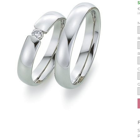
i
M
R
R
O
G