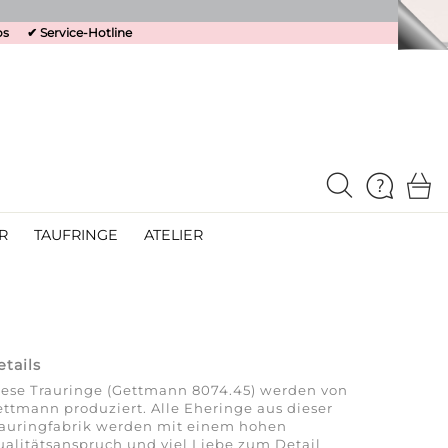
os
✔
Service-Hotline
R
TAUFRINGE
ATELIER
etails
ese Trauringe (Gettmann 8074.45) werden von
ttmann produziert. Alle Eheringe aus dieser
rauringfabrik werden mit einem hohen
alitätsanspruch und viel Liebe zum Detail