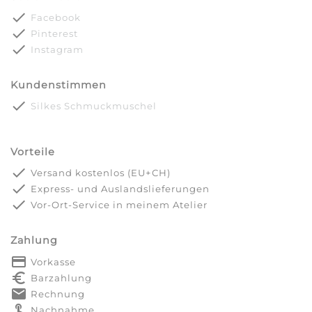
done
Facebook
done
Pinterest
done
Instagram
Kundenstimmen
done
Silkes Schmuckmuschel
Vorteile
done
Versand kostenlos (EU+CH)
done
Express- und Auslandslieferungen
done
Vor-Ort-Service in meinem Atelier
Zahlung
payment
Vorkasse
euro_symbol
Barzahlung
markunread
Rechnung
touch_app
Nachnahme