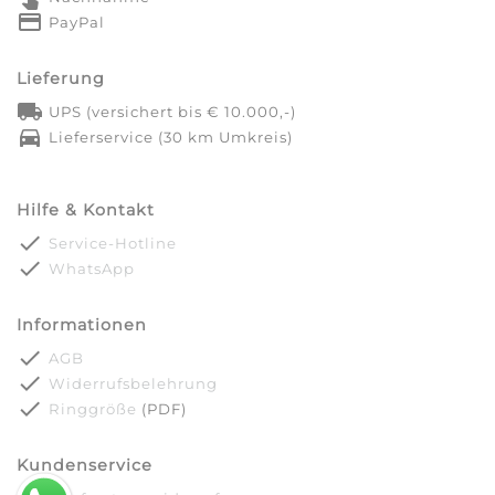
credit_card
PayPal
Lieferung
local_shipping
UPS (versichert bis € 10.000,-)
directions_car
Lieferservice (30 km Umkreis)
Hilfe & Kontakt
done
Service-Hotline
done
WhatsApp
Informationen
done
AGB
done
Widerrufsbelehrung
done
Ringgröße
(PDF)
Kundenservice