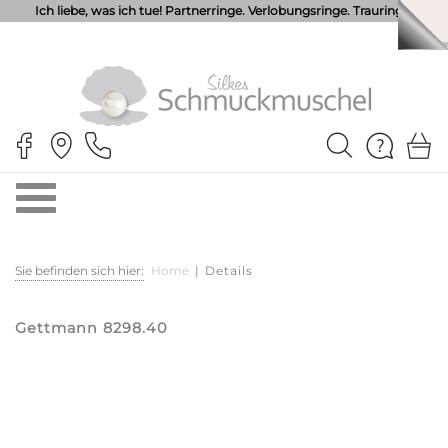
Ich liebe, was ich tue! Partnerringe. Verlobungsringe. Trauringe.
Sie befinden sich hier:
Home
|
Details
Gettmann 8298.40