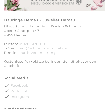
Trauringe Hemau - Juwelier Hemau
Silkes Schmuckmuschel - Design Schmuck
Oberer Stadtplatz 7
93155 Hemau
Telefon:
09491 6130010
E-Mail:
mail@schmuckmuschel.de
Termine:
nach Vereinbarung​​​​​​​
Kostenlose Parkplätze befinden sich direkt vor dem
Geschäft!
Social Media
done
Facebook
done
Pinterest
done
Instagram