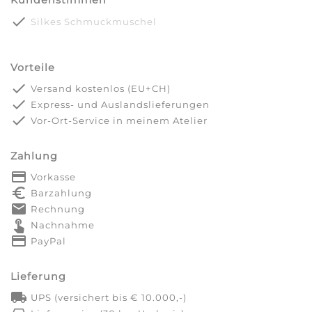
Kundenstimmen
done
Silkes Schmuckmuschel
Vorteile
done
Versand kostenlos (EU+CH)
done
Express- und Auslandslieferungen
done
Vor-Ort-Service in meinem Atelier
Zahlung
payment
Vorkasse
euro_symbol
Barzahlung
markunread
Rechnung
touch_app
Nachnahme
credit_card
PayPal
Lieferung
local_shipping
UPS (versichert bis € 10.000,-)