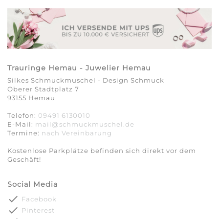
Trauringe Hemau - Juwelier Hemau
Silkes Schmuckmuschel - Design Schmuck
Oberer Stadtplatz 7
93155 Hemau
Telefon:
09491 6130010
E-Mail:
mail@schmuckmuschel.de
Termine:
nach Vereinbarung​​​​​​​
Kostenlose Parkplätze befinden sich direkt vor dem
Geschäft!
Social Media
done
Facebook
done
Pinterest