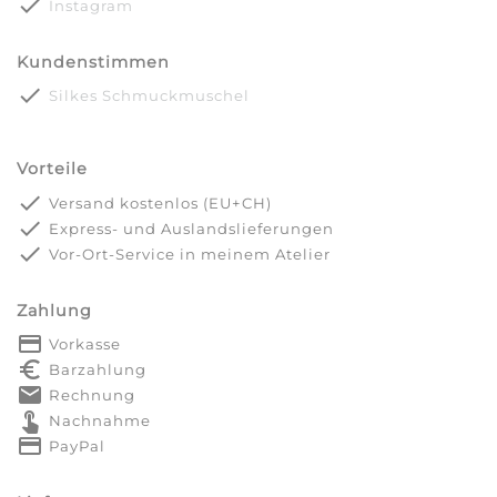
done
Instagram
Kundenstimmen
done
Silkes Schmuckmuschel
Vorteile
done
Versand kostenlos (EU+CH)
done
Express- und Auslandslieferungen
done
Vor-Ort-Service in meinem Atelier
Zahlung
payment
Vorkasse
euro_symbol
Barzahlung
markunread
Rechnung
touch_app
Nachnahme
credit_card
PayPal