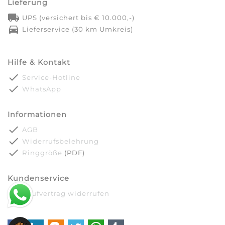
Lieferung
local_shipping
UPS (versichert bis € 10.000,-)
directions_car
Lieferservice (30 km Umkreis)
Hilfe & Kontakt
done
Service-Hotline
done
WhatsApp
Informationen
done
AGB
done
Widerrufsbelehrung
done
Ringgröße
(PDF)
Kundenservice
done
Kaufvertrag widerrufen